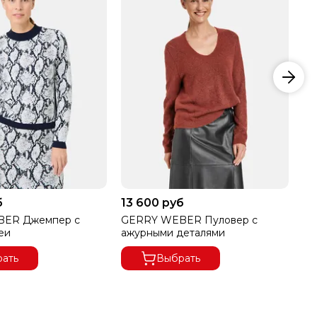
б
13 600 руб
12
ER Джемпер с
GERRY WEBER Пуловер с
GE
еи
ажурными деталями
вя
ать
Выбрать