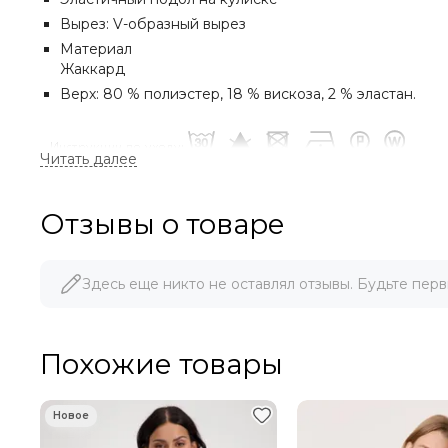
Вырез: V-образный вырез
Материал
Жаккард
Верх: 80 % полиэстер, 18 % вискоза, 2 % эластан.
С НАМИ ВЫГОДНО:
Отзывы о товаре
1. СКИДКА 10% ПРИ ПЕРВОЙ ПОКУПКЕ
2. СКИДКА 20% НА ДЕНЬ РОЖДЕНИЯ
Здесь еще никто не оставлял отзывы. Будьте перв
3. ОПЛАТА БОНУСАМИ ДО 30%
Похожие товары
4. ПРОДАДИМ ПО ЦЕНЕ КОНКУРЕНТА