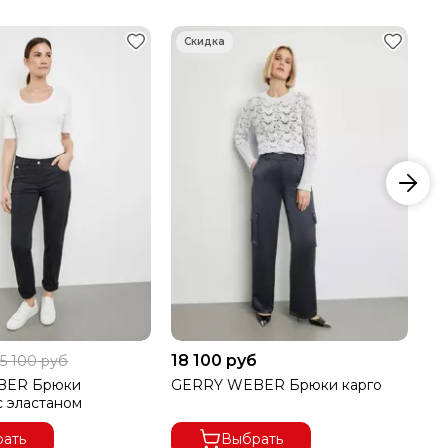
18 100 руб
21
15 100 руб
BER Брюки
GERRY WEBER Брюки карго
GE
с эластаном
ку
ать
Выбрать