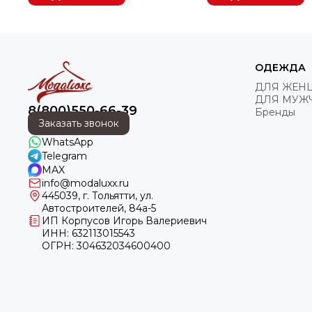
ОДЕЖДА
ДЛЯ ЖЕН
ДЛЯ МУЖ
8(800)550-66-39
Бренды
Заказать звонок
WhatsApp
Telegram
MAX
info@modaluxx.ru
445039, г. Тольятти, ул.
Автостроителей, 84а-5
ИП Корпусов Игорь Валериевич
ИНН: 632113015543
ОГРН: 304632034600400