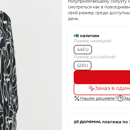
полуприлегающему силуэту и
смотреться как в повседневн
свой размер среди доступны
день.
В наличии
Размер немецкий
44EU
Размер российский
52RU
Заказ в один
Нашли дешевле?
За
4 платежа по 