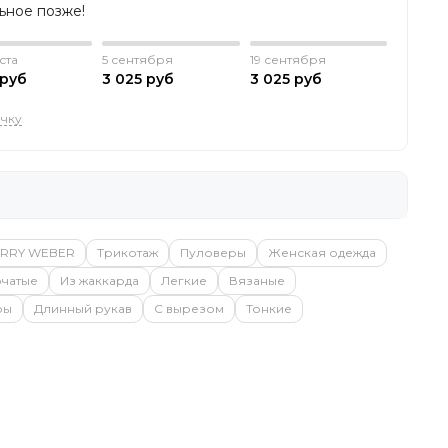
льное позже!
ста
5 сентября
19 сентября
 руб
3 025 руб
3 025 руб
очку
RRY WEBER
Трикотаж
Пуловеры
Женская одежда
чатые
Из жаккарда
Легкие
Вязаные
ры
Длинный рукав
С вырезом
Тонкие