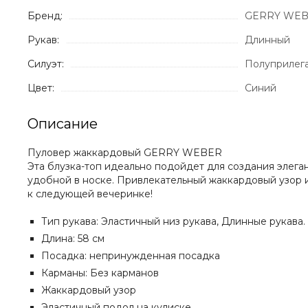
Бренд:
GERRY WE
Рукав:
Длинный
Силуэт:
Полуприлег
Цвет:
Синий
Описание
Пуловер жаккардовый GERRY WEBER
Эта блузка-топ идеально подойдет для создания элега
удобной в носке. Привлекательный жаккардовый узор и 
к следующей вечеринке!
Тип рукава: Эластичный низ рукава, Длинные рукава.
Длина: 58 см
Посадка: непринужденная посадка
Карманы: Без карманов
Жаккардовый узор
Эластичный подол на кулиске