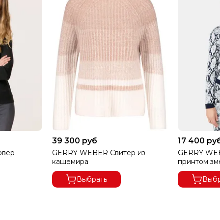
39 300 руб
17 400 ру
овер
GERRY WEBER Свитер из
GERRY WEB
кашемира
принтом зм
Выбрать
Выбр