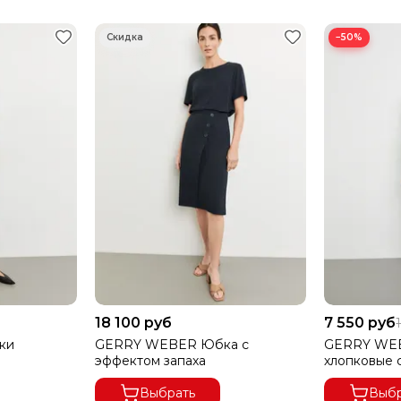
−50%
18 100 руб
7 550 руб
ки
GERRY WEBER Юбка с
GERRY WE
эффектом запаха
хлопковые 
Выбрать
Выбр