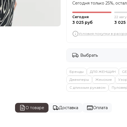
Сегодня только 25%, оста
Сегодня
22 авгу
3 025 руб
3 025
Условия покупки в расср
Выбрать
Бренды
ДЛЯ ЖЕНЩИН
GE
Джемперы
Женские
Узор
С длинным рукавом
Пулове
О товаре
Доставка
Оплата