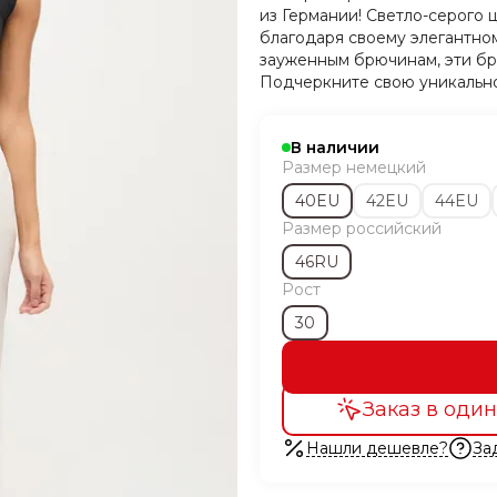
из Германии! Светло-серого 
благодаря своему элегантном
зауженным брючинам, эти бр
Подчеркните свою уникально
В наличии
Размер немецкий
40EU
42EU
44EU
Размер российский
46RU
Рост
30
Заказ в один
Нашли дешевле?
За