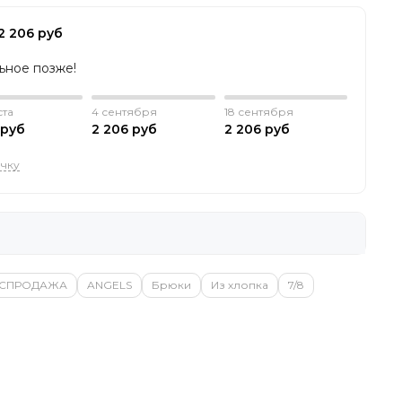
2 206 руб
льное позже!
ста
4 сентября
18 сентября
 руб
2 206 руб
2 206 руб
очку
АСПРОДАЖА
ANGELS
Брюки
Из хлопка
7/8