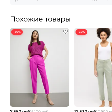
Похожие товары
−50%
−30%
7 550 руб
12 530 руб
15 100 руб
17 900 р