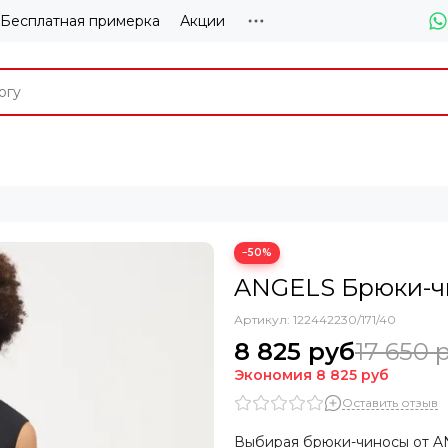
Бесплатная примерка
Акции
−50%
ANGELS Брюки-ч
Артикул:
122442230/171/40
8 825 руб
17 650 
Экономия
8 825 руб
Оставить отзыв
Выбирая брюки-чиносы от AN