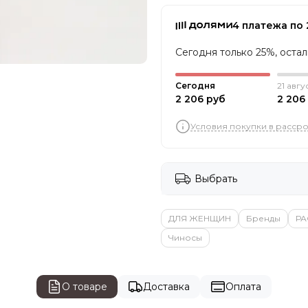
4 платежа по 
Сегодня только 25%, оста
Сегодня
21 авгу
2 206 руб
2 206
Условия покупки в расср
Выбрать
ДЛЯ ЖЕНЩИН
Бренды
Р
Чиносы
О товаре
Доставка
Оплата