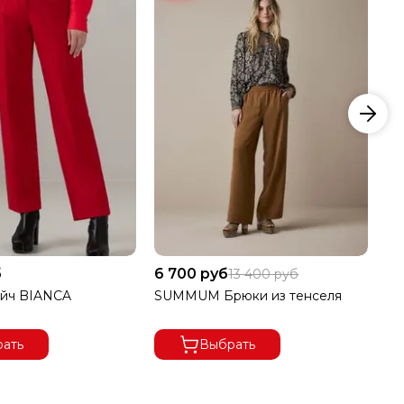
б
6 700 руб
6 
13 400 руб
ейч BIANCA
SUMMUM Брюки из тенселя
SU
ать
Выбрать