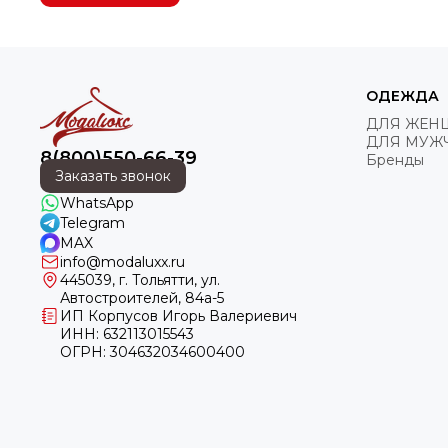
ОДЕЖДА
ДЛЯ ЖЕН
ДЛЯ МУЖ
8(800)550-66-39
Бренды
Заказать звонок
WhatsApp
Telegram
MAX
info@modaluxx.ru
445039, г. Тольятти, ул.
Автостроителей, 84а-5
ИП Корпусов Игорь Валериевич
ИНН: 632113015543
ОГРН: 304632034600400