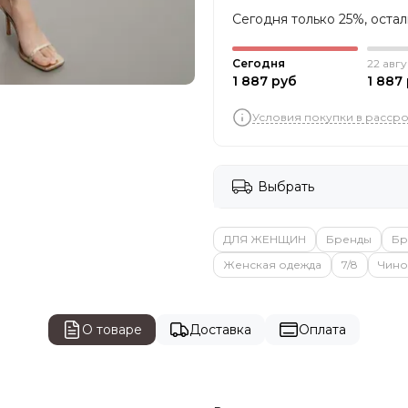
Сегодня только 25%, оста
Сегодня
22 авгу
1 887 руб
1 887
Условия покупки в расср
Выбрать
ДЛЯ ЖЕНЩИН
Бренды
Бр
Женская одежда
7/8
Чино
О товаре
Доставка
Оплата