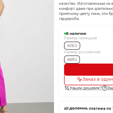
качество. Изготовленные из
комфорт даже при длительно
приятному цвету пинк, эти 
гардероба.
В наличии
Размер немецкий
40EU
Размер российский
46RU
Заказ в один
Нашли дешевле?
За
4 платежа по 