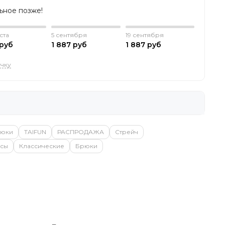
льное позже!
ста
5 сентября
19 сентября
 руб
1 887 руб
1 887 руб
очку
юки
TAIFUN
РАСПРОДАЖА
Стрейч
сы
Классические
Брюки