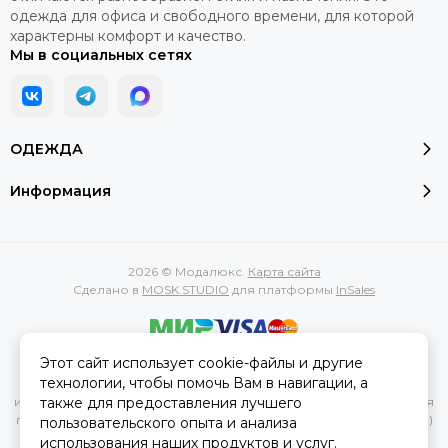
одежда для офиса и свободного времени, для которой
характерны комфорт и качество.
Мы в социальных сетях
ОДЕЖДА
Информация
2026 © Модалюкс.
Карта сайта
Сделано в
MOSK.STUDIO
для платформы
InSales
Этот сайт использует cookie-файлы и другие
Вся представленная на сайте информация, касающаяся
технологии, чтобы помочь Вам в навигации, а
характеристик, стоимости товаров и услуг, носит
также для предоставления лучшего
информационный характер и ни при каких условиях не является
публичной офертой, определяемой положениями Статьи 437(2)
пользовательского опыта и анализа
Гражданского кодекса РФ.
использования наших продуктов и услуг.