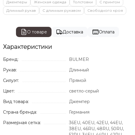
Джемперы
Женская одежда
Толстовки
С принтом
Длинный рукав
С длинным рукавом
Свободного кроя
О товаре
Доставка
Оплата
Характеристики
Бренд:
BULMER
Рукав:
Длинный
Силуэт:
Прямой
Цвет:
светло-серый
Вид товара:
Джемпер
Страна бренда:
Германия
Размерная сетка:
36EU, 40EU, 42EU, 44EU,
38EU, 46RU, 48RU, 50RU,
52RU, 34EU, 44RU, 42RU