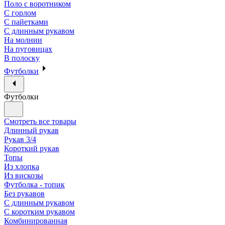
Поло с воротником
С горлом
С пайетками
С длинным рукавом
На молнии
На пуговицах
В полоску
Футболки
Футболки
Смотреть все товары
Длинный рукав
Рукав 3/4
Короткий рукав
Топы
Из хлопка
Из вискозы
Футболка - топик
Без рукавов
С длинным рукавом
С коротким рукавом
Комбинированная