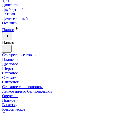
Тренч
Длинный
Двубортный
Летний
Демисезонный
Осенний
Пальто
Пальто
Смотреть все товары
Плащевое
Драповое
Шерсть
Стеганое
С мехом
Синтепон
Стеганое с капюшоном
Легкое пальто без подкладки
Оверсайз
Прямое
В клетку
Классическое