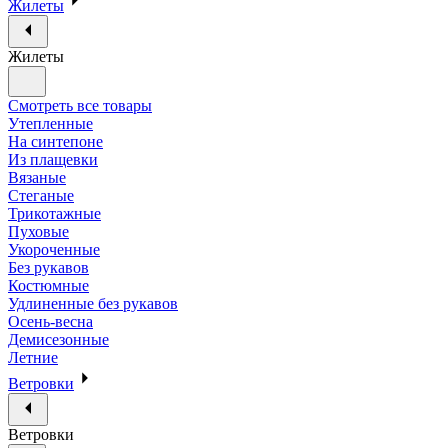
Жилеты
Жилеты
Смотреть все товары
Утепленные
На синтепоне
Из плащевки
Вязаные
Стеганые
Трикотажные
Пуховые
Укороченные
Без рукавов
Костюмные
Удлиненные без рукавов
Осень-весна
Демисезонные
Летние
Ветровки
Ветровки