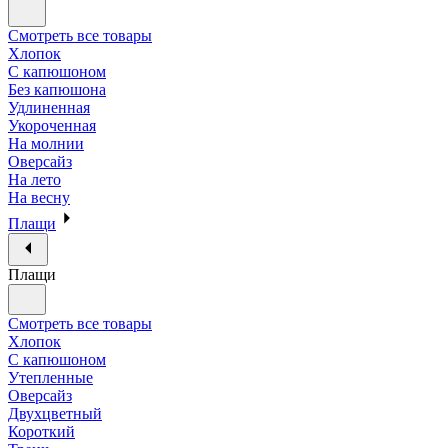
Смотреть все товары
Хлопок
С капюшоном
Без капюшона
Удлиненная
Укороченная
На молнии
Оверсайз
На лето
На весну
Плащи
Плащи
Смотреть все товары
Хлопок
С капюшоном
Утепленные
Оверсайз
Двухцветный
Короткий