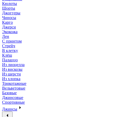
Кюлоты
Шорты
Джоггеры
Чиносы
Карго
Джерси
Экокожа
Лен
С принтом
Стрейч
В клетку
Клёш
Палаццо
Из лиоцелла
Из вискозы
Из шерсти
Из хлопка
Трикотажные
Вельветовые
Базовые
Джинсовые
Спортивные
Джинсы