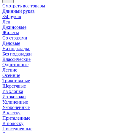
Смотреть все товары
Длинный рукав
3/4 рукав
Лен
Джинсовые
Жилеты
Со стразами
Деловые
На подкладке
Без подкладки
Классические
Однотонные
Летние
Осенние
Трикотажные
Шерстяные
Из хлопка
Из экокожи
Удлиненные
Укороченные
В клетку
Приталенные
В полоску
Повседневные