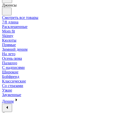
Джинсы
Смотреть все товары
7/8 длина
Расклешенные
Mom fit
Skinny
Кюлоты
Прямые
Зимний деним
На лето
Осень-зима
Палаццо
С надписями
Широкие
Бойфренд
Классические
Со стразами
Узкие
Зауженные
Деним