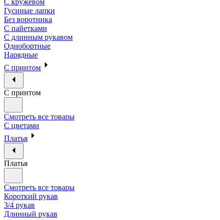
С кружевом
Гусиные лапки
Без воротника
С пайетками
С длинным рукавом
Однобортные
Нарядные
С принтом
С принтом
Смотреть все товары
С цветами
Платья
Платья
Смотреть все товары
Короткий рукав
3/4 рукав
Длинный рукав