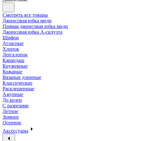
Смотреть все товары
Джинсовая юбка миди
Прямая джинсовая юбка миди
Джинсовая юбка А-силуэта
Шифон
Атласные
Хлопок
Лен\хлопок
Карандаш
Кружевные
Кожаные
Вязаные длинные
Классические
Расклешенные
Ажурные
До колен
С разрезами
Летние
Зимние
Осенние
Аксессуары