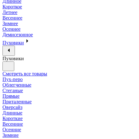
Длинное
Короткое
Летнее
Весеннее
Зимнее
Осеннее
Демисезонное
Пуховики
Пуховики
Смотреть все товары
Пух-перо
Облегченные
Стеганые
Прямые
Приталенные
Оверсайз
Длинные
Короткие
Весенние
Осенние
Зимние