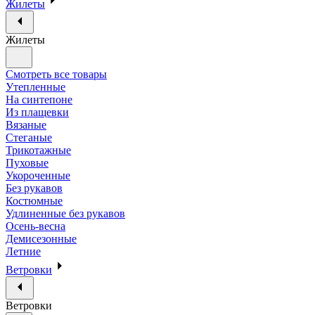
Жилеты
Жилеты
Смотреть все товары
Утепленные
На синтепоне
Из плащевки
Вязаные
Стеганые
Трикотажные
Пуховые
Укороченные
Без рукавов
Костюмные
Удлиненные без рукавов
Осень-весна
Демисезонные
Летние
Ветровки
Ветровки