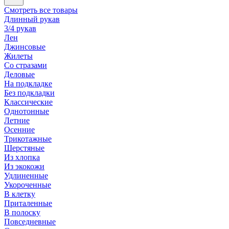
Смотреть все товары
Длинный рукав
3/4 рукав
Лен
Джинсовые
Жилеты
Со стразами
Деловые
На подкладке
Без подкладки
Классические
Однотонные
Летние
Осенние
Трикотажные
Шерстяные
Из хлопка
Из экокожи
Удлиненные
Укороченные
В клетку
Приталенные
В полоску
Повседневные