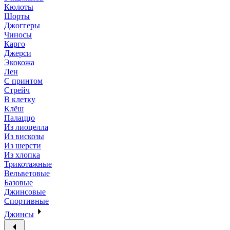
Кюлоты
Шорты
Джоггеры
Чиносы
Карго
Джерси
Экокожа
Лен
С принтом
Стрейч
В клетку
Клёш
Палаццо
Из лиоцелла
Из вискозы
Из шерсти
Из хлопка
Трикотажные
Вельветовые
Базовые
Джинсовые
Спортивные
Джинсы