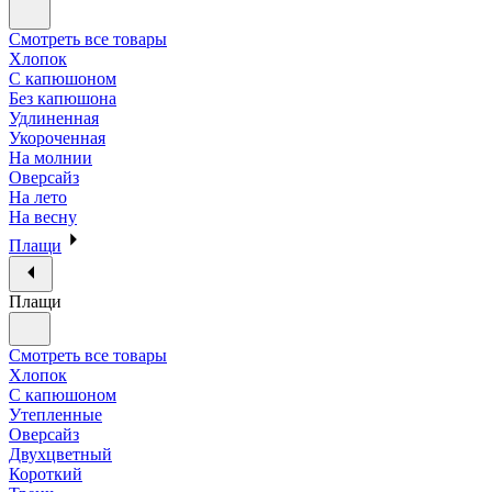
Смотреть все товары
Хлопок
С капюшоном
Без капюшона
Удлиненная
Укороченная
На молнии
Оверсайз
На лето
На весну
Плащи
Плащи
Смотреть все товары
Хлопок
С капюшоном
Утепленные
Оверсайз
Двухцветный
Короткий