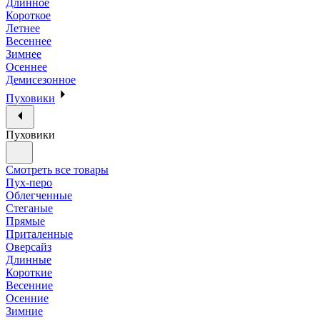
Длинное
Короткое
Летнее
Весеннее
Зимнее
Осеннее
Демисезонное
Пуховики
Пуховики
Смотреть все товары
Пух-перо
Облегченные
Стеганые
Прямые
Приталенные
Оверсайз
Длинные
Короткие
Весенние
Осенние
Зимние