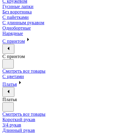
С кружевом
Гусиные лапки
Без воротника
С пайетками
С длинным рукавом
Однобортные
Нарядные
С принтом
С принтом
Смотреть все товары
С цветами
Платья
Платья
Смотреть все товары
Короткий рукав
3/4 рукав
Длинный рукав