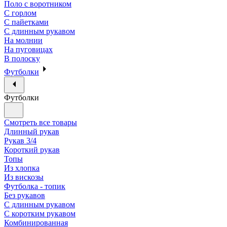
Поло с воротником
С горлом
С пайетками
С длинным рукавом
На молнии
На пуговицах
В полоску
Футболки
Футболки
Смотреть все товары
Длинный рукав
Рукав 3/4
Короткий рукав
Топы
Из хлопка
Из вискозы
Футболка - топик
Без рукавов
С длинным рукавом
С коротким рукавом
Комбинированная