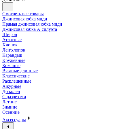
Смотреть все товары
Джинсовая юбка миди
Прямая джинсовая юбка миди
Джинсовая юбка А-силуэта
Шифон
Атласные
Хлопок
Лен\хлопок
Карандаш
Кружевные
Кожаные
Вязаные длинные
Классические
Расклешенные
Ажурные
До колен
С разрезами
Летние
Зимние
Осенние
Аксессуары