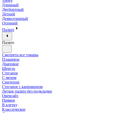
Тренч
Длинный
Двубортный
Летний
Демисезонный
Осенний
Пальто
Пальто
Смотреть все товары
Плащевое
Драповое
Шерсть
Стеганое
С мехом
Синтепон
Стеганое с капюшоном
Легкое пальто без подкладки
Оверсайз
Прямое
В клетку
Классическое