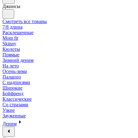
Джинсы
Смотреть все товары
7/8 длина
Расклешенные
Mom fit
Skinny
Кюлоты
Прямые
Зимний деним
На лето
Осень-зима
Палаццо
С надписями
Широкие
Бойфренд
Классические
Со стразами
Узкие
Зауженные
Деним