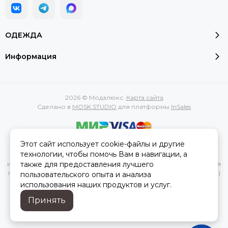
ОДЕЖДА
Информация
2026 © Модалюкс.
Карта сайта
Сделано в
MOSK.STUDIO
для платформы
InSales
Этот сайт использует cookie-файлы и другие
Вся представленная на сайте информация, касающаяся
технологии, чтобы помочь Вам в навигации, а
характеристик, стоимости товаров и услуг, носит
также для предоставления лучшего
информационный характер и ни при каких условиях не является
публичной офертой, определяемой положениями Статьи 437(2)
пользовательского опыта и анализа
Гражданского кодекса РФ.
использования наших продуктов и услуг.
Принять