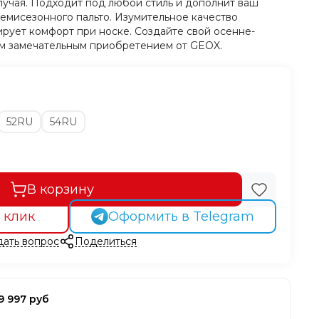
лучая. Подходит под любой стиль и дополнит ваш
демисезонного пальто. Изумительное качество
ирует комфорт при носке. Создайте свой осенне-
им замечательным приобретением от GEOX.
52RU
54RU
В корзину
 клик
Оформить в Telegram
дать вопрос
Поделиться
9 997 руб