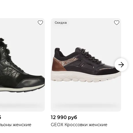
б
12 990 руб
20
льоны женские
GEOX Кроссовки женские
GE