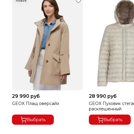
МЫ ДОРОЖИМ ПОКУПАТЕЛЯМИ!
При указании ссылки на ресурс или сайт, где данный т
29 990 руб
28 990 руб
GEOX Плащ оверсайз
GEOX Пуховик стег
расклешенный
Выбрать
Выбрать
В ГОРОДА ДАЛЬНЕВОСТОЧНОГО РЕГИОНА ДОСТАВК