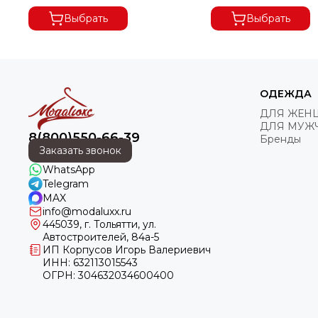
Выбрать
Выбрать
ОДЕЖДА
ДЛЯ ЖЕН
ДЛЯ МУЖ
8(800)550-66-39
Бренды
Заказать звонок
WhatsApp
Telegram
MAX
info@modaluxx.ru
445039, г. Тольятти, ул.
Автостроителей, 84а-5
ИП Корпусов Игорь Валериевич
ИНН: 632113015543
ОГРН: 304632034600400