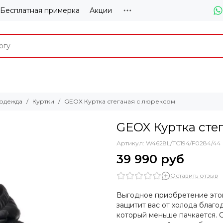
Бесплатная примерка
Акции
одежда
Куртки
GEOX Куртка стеганая с люрексом
GEOX Куртка сте
Артикул:
W4628L/TC194/F0284/44
39 990 руб
Оставить отзыв
Выгодное приобретение этой
защитит вас от холода благо
который меньше пачкается. 