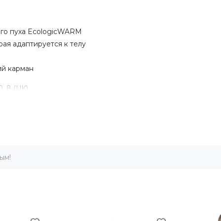
ого пуха EcologicWARM
ая адаптируется к телу
ий карман
, 8 (UK).
от ветра
ым!