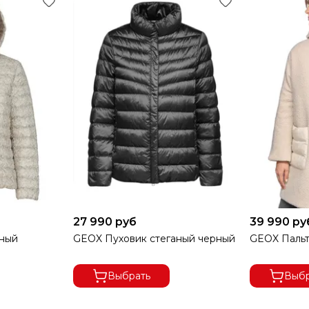
овар дешевле - мы продаем по цене конкурента.
27 990 руб
39 990 ру
аный
GEOX Пуховик стеганый черный
GEOX Пальт
Выбрать
Выбр
А ОСУЩЕСТВЛЯЕТСЯ ПО ПРЕДОПЛАТЕ.