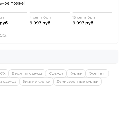
льное позже!
ста
4 сентября
18 сентября
 руб
9 997 руб
9 997 руб
очку
EOX
Верхняя одежда
Одежда
Куртки
Осенняя
я одежда
Зимние куртки
Демисезонные куртки