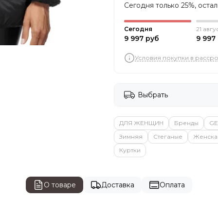
Сегодня только 25%, оста
Сегодня
21 авгу
9 997 руб
9 997
Условия покупки в расср
Выбрать
ДЛЯ ЖЕНЩИН
Бренды
G
Зимняя
Стеганые
Женска
Куртки
О товаре
Доставка
Оплата