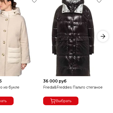
б
36 000 руб
23
о из букле
Frieda&Freddies Пальто стеганое
TA
ме
ать
Выбрать