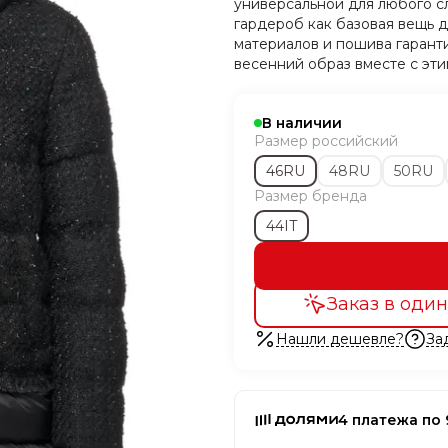
универсальной для любого с
гардероб как базовая вещь 
материалов и пошива гарант
весенний образ вместе с эт
В наличии
Размер российский
46RU
48RU
50RU
Размер бренда
44IT
Заказ в один
Нашли дешевле?
За
4 платежа по 