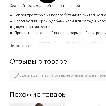
Средний вес с хорошей теплоизоляцией
Теплая простежка из переработанного синтетическ
Классический крой: удобный крой для одежды, котор
Двусторонняя молния
Пришитый капюшон; 2 внешних кармана; 1 внутренн
Рост модели составляет 173 см, размер одежды — 42 (IT)
Материал: 100% полиэстер
Утеплитель: EWARM
Отзывы о товаре
Характеристики: водоотталкивающие свойства, защита 
Здесь еще никто не оставлял отзывы. Будьте перв
Похожие товары