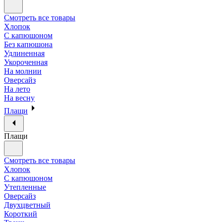
Смотреть все товары
Хлопок
С капюшоном
Без капюшона
Удлиненная
Укороченная
На молнии
Оверсайз
На лето
На весну
Плащи
Плащи
Смотреть все товары
Хлопок
С капюшоном
Утепленные
Оверсайз
Двухцветный
Короткий