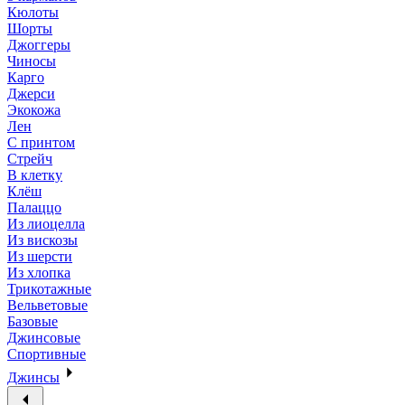
Кюлоты
Шорты
Джоггеры
Чиносы
Карго
Джерси
Экокожа
Лен
С принтом
Стрейч
В клетку
Клёш
Палаццо
Из лиоцелла
Из вискозы
Из шерсти
Из хлопка
Трикотажные
Вельветовые
Базовые
Джинсовые
Спортивные
Джинсы