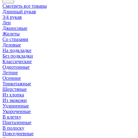
Смотреть все товары
Длинный рукав
3/4 рукав
Лен
Джинсовые
Жилеты
Со стразами
Деловые
На подкладке
Без подкладки
Классические
Однотонные
Летние
Осенние
Трикотажные
Шерстяные
Из хлопка
Из экокожи
Удлиненные
Укороченные
В клетку
Приталенные
В полоску
Повседневные