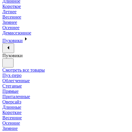
Длинное
Короткое
Летнее
Весеннее
Зимнее
Осеннее
Демисезонное
Пуховики
Пуховики
Смотреть все товары
Пух-перо
Облегченные
Стеганые
Прямые
Приталенные
Оверсайз
Длинные
Короткие
Весенние
Осенние
Зимние