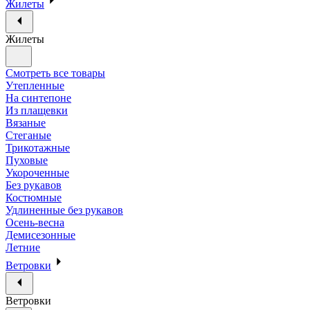
Жилеты
Жилеты
Смотреть все товары
Утепленные
На синтепоне
Из плащевки
Вязаные
Стеганые
Трикотажные
Пуховые
Укороченные
Без рукавов
Костюмные
Удлиненные без рукавов
Осень-весна
Демисезонные
Летние
Ветровки
Ветровки