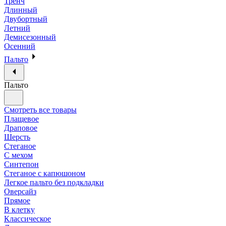
Тренч
Длинный
Двубортный
Летний
Демисезонный
Осенний
Пальто
Пальто
Смотреть все товары
Плащевое
Драповое
Шерсть
Стеганое
С мехом
Синтепон
Стеганое с капюшоном
Легкое пальто без подкладки
Оверсайз
Прямое
В клетку
Классическое