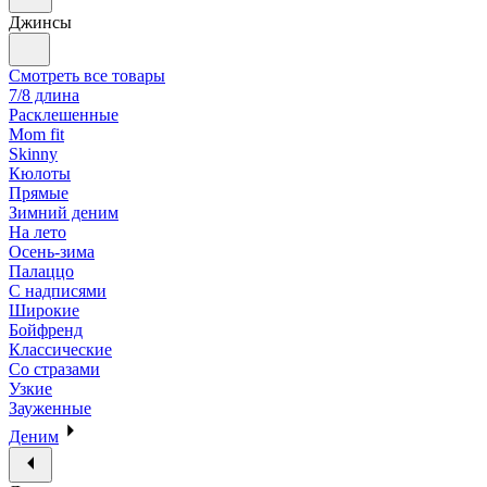
Джинсы
Смотреть все товары
7/8 длина
Расклешенные
Mom fit
Skinny
Кюлоты
Прямые
Зимний деним
На лето
Осень-зима
Палаццо
С надписями
Широкие
Бойфренд
Классические
Со стразами
Узкие
Зауженные
Деним