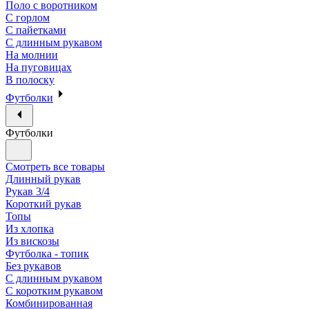
Поло с воротником
С горлом
С пайетками
С длинным рукавом
На молнии
На пуговицах
В полоску
Футболки
Футболки
Смотреть все товары
Длинный рукав
Рукав 3/4
Короткий рукав
Топы
Из хлопка
Из вискозы
Футболка - топик
Без рукавов
С длинным рукавом
С коротким рукавом
Комбинированная