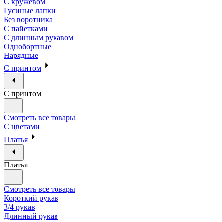
С кружевом
Гусиные лапки
Без воротника
С пайетками
С длинным рукавом
Однобортные
Нарядные
С принтом
С принтом
Смотреть все товары
С цветами
Платья
Платья
Смотреть все товары
Короткий рукав
3/4 рукав
Длинный рукав