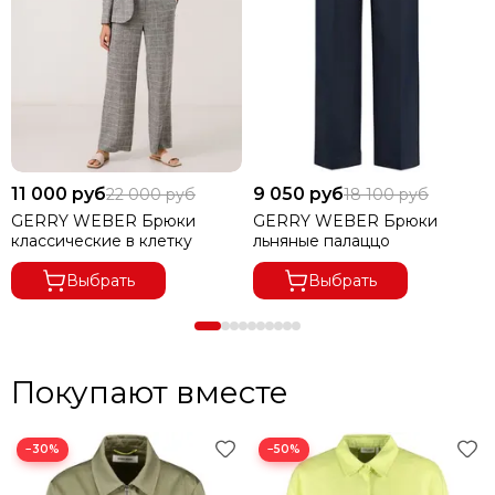
1. СКИДКА 10% ПРИ ПЕРВОЙ ПОКУПКЕ
2. СКИДКА 20% НА ДЕНЬ РОЖДЕНИЯ
3. ОПЛАТА БОНУСАМИ ДО 30%
4. ПРОДАДИМ ПО ЦЕНЕ КОНКУРЕНТА
11 000 руб
9 050 руб
22 000 руб
18 100 руб
GERRY WEBER Брюки
GERRY WEBER Брюки
классические в клетку
льняные палаццо
Выбрать
Выбрать
Покупают вместе
−30%
−50%