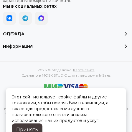
характерны комфорт и качество.
Мы в социальных сетях
ОДЕЖДА
Информация
2026 © Модалюкс.
Карта сайта
Сделано в
MOSK.STUDIO
для платформы
InSales
Этот сайт использует cookie-файлы и другие
Вся представленная на сайте информация, касающаяся
технологии, чтобы помочь Вам в навигации, а
характеристик, стоимости товаров и услуг, носит
также для предоставления лучшего
информационный характер и ни при каких условиях не является
публичной офертой, определяемой положениями Статьи 437(2)
пользовательского опыта и анализа
Гражданского кодекса РФ.
использования наших продуктов и услуг.
Принять