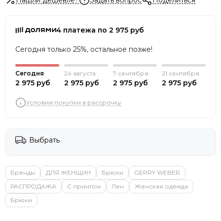
4 платежа по 2 975 руб
Сегодня только 25%, остальное позже!
Сегодня
24 августа
7 сентября
21 сентября
2 975 руб
2 975 руб
2 975 руб
2 975 руб
Условия покупки в рассрочку
Выбрать
Бренды
ДЛЯ ЖЕНЩИН
Брюки
GERRY WEBER
РАСПРОДАЖА
С принтом
Лен
Женская одежда
Брюки