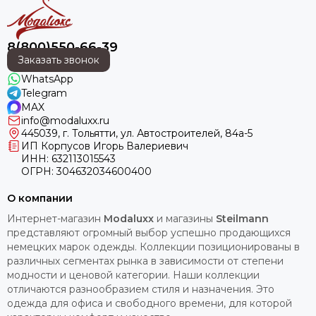
ЧАСТИЧНОМ ВЫКУПЕ
ЗАКАЗА МЕНЕЕ 8000 РУБ.,
ПОЛУЧАТЕЛЬ ОПЛАЧИВАЕТ
ДОСТАВКУ 100%.
8(800)550-66-39
Заказать звонок
WhatsApp
Telegram
MAX
info@modaluxx.ru
445039, г. Тольятти, ул. Автостроителей, 84а-5
ИП Корпусов Игорь Валериевич
ИНН: 632113015543
ОГРН: 304632034600400
О компании
Интернет-магазин
Modaluxx
и магазины
Steilmann
представляют огромный выбор успешно продающихся
немецких марок одежды. Коллекции позиционированы в
различных сегментах рынка в зависимости от степени
модности и ценовой категории. Наши коллекции
отличаются разнообразием стиля и назначения. Это
одежда для офиса и свободного времени, для которой