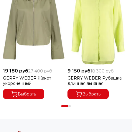
19 180 руб
9 150 руб
27 400 руб
18 300 руб
GERRY WEBER Жакет
GERRY WEBER Рубашка
укороченный
длинная льняная
В ГОРОДА ДАЛЬНЕВОСТОЧНОГО РЕГИОНА ДОСТАВКА
Выбрать
Выбрать
ОСУЩЕСТВЛЯЕТСЯ ПО ПРЕДОПЛАТЕ.
ПРИ ВЫКУПЕ ЗАКАЗА ОТ 8000 РУБЛЕЙ ДОСТАВКА
БЕСПЛАТНАЯ.
ПРИ ОТКАЗЕ ОТ ПОСЫЛКИ И ЕСЛИ СУММА ТОВАРА ПРИ