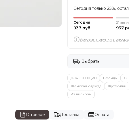
Сегодня только 25%, оста
Сегодня
21 авгу
937 руб
937 р
Условия покупки в расср
Выбрать
ДЛЯ ЖЕНЩИН
Бренды
GE
Женская одежда
Футболки
Из вискозы
О товаре
Доставка
Оплата