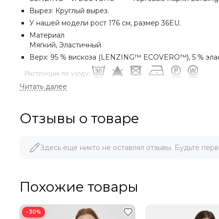
Вырез: Круглый вырез.
У нашей модели рост 176 см, размер 36EU.
Материал
Мягкий, Эластичный
Верх: 95 % вискоза (LENZING™ ECOVERO™), 5 % элас
Отзывы о товаре
МЫ ДОРОЖИМ ПОКУПАТЕЛЯМИ!
Здесь еще никто не оставлял отзывы. Будьте перв
При указании ссылки на ресурс или сайт, где данный т
Похожие товары
−30%