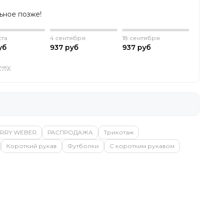
льное позже!
ста
4 сентября
18 сентября
уб
937 руб
937 руб
очку
RRY WEBER
РАСПРОДАЖА
Трикотаж
Короткий рукав
Футболки
С коротким рукавом