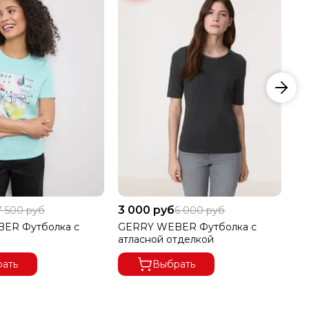
3 000 руб
6 
7 500 руб
6 000 руб
ER Футболка с
GERRY WEBER Футболка с
GE
атласной отделкой
ать
Выбрать