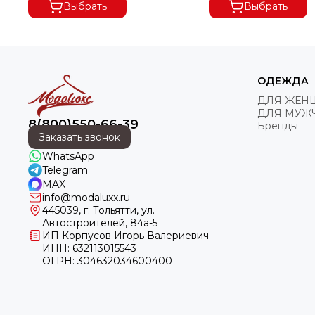
ЗАКАЗА МЕНЕЕ 8000 РУБ.,
ПОЛУЧАТЕЛЬ ОПЛАЧИВАЕТ
Выбрать
Выбрать
ОДЕЖДА
ДЛЯ ЖЕН
ДЛЯ МУЖ
8(800)550-66-39
Бренды
Заказать звонок
WhatsApp
Telegram
MAX
info@modaluxx.ru
445039, г. Тольятти, ул.
Автостроителей, 84а-5
ИП Корпусов Игорь Валериевич
ИНН: 632113015543
ОГРН: 304632034600400