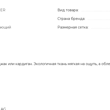
BER
Вид товара:
Страна бренда:
ающий
Размерная сетка:
джак или кардиган. Экологичная ткань мягкая на ощупь, а о
 AG.