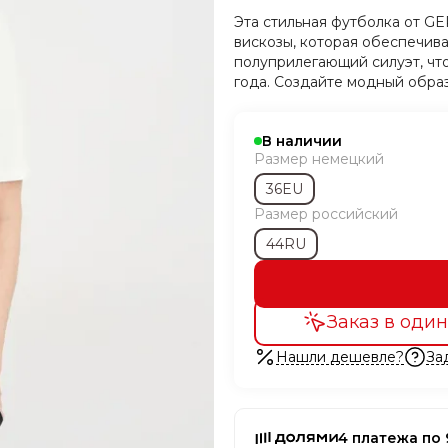
Эта стильная футболка от G
вискозы, которая обеспечива
полуприлегающий силуэт, чт
года. Создайте модный обра
В наличии
Размер немецкий
36EU
Размер российский
44RU
Заказ в один
Нашли дешевле?
За
4 платежа по 