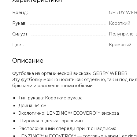
Бренд:
GERRY WE
Рукав:
Короткий
Силуэт:
Полуприлег
Цвет:
Кремовый
Описание
Футболка из органической вискозы GERRY WEBER
Эту футболку можно носить как отдельно, так и под пи
брюками и расклешенными юбками.
Тип рукава: Короткие рукава.
Длина: 64 см
Экологично: LENZING™ ECOVERO™ вискоза
Широкая отделка горловины
Расположенный спереди принт с надписью
LENZING™ и ECOVERO™ — торговые марки Lenzing