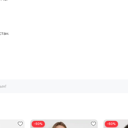
тан.
ым!
овар дешевле - мы продаем по цене конкурента.
−50%
−50%