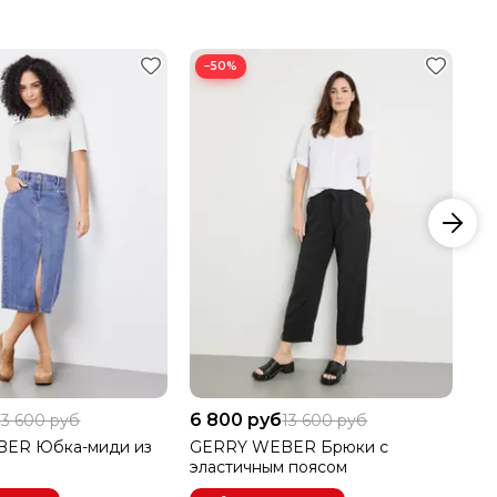
−50%
заказа.
6 800 руб
6 
13 600 руб
13 600 руб
ER Юбка-миди из
GERRY WEBER Брюки с
GE
эластичным поясом