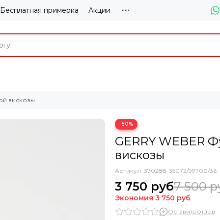
Бесплатная примерка
Акции
ой вискозы
−50%
GERRY WEBER Фу
вискозы
Артикул:
370288-35072/99700/36
3 750 руб
7 500 р
Экономия
3 750 руб
Оставить отзыв