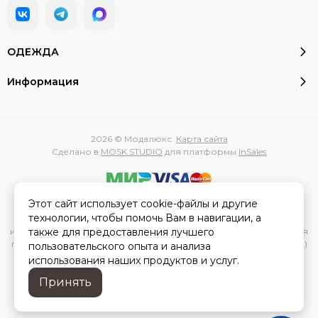
ОДЕЖДА
Информация
2026 © Модалюкс.
Карта сайта
Сделано в
MOSK.STUDIO
для платформы
InSales
Этот сайт использует cookie-файлы и другие
Вся представленная на сайте информация, касающаяся
технологии, чтобы помочь Вам в навигации, а
характеристик, стоимости товаров и услуг, носит
также для предоставления лучшего
информационный характер и ни при каких условиях не является
публичной офертой, определяемой положениями Статьи 437(2)
пользовательского опыта и анализа
Гражданского кодекса РФ.
использования наших продуктов и услуг.
Принять