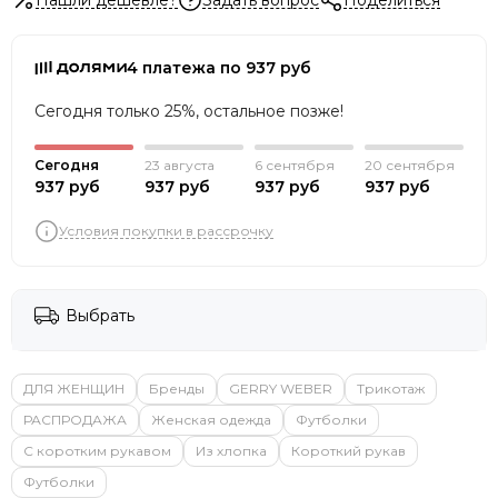
4 платежа по 937 руб
Сегодня только 25%, остальное позже!
Сегодня
23 августа
6 сентября
20 сентября
937 руб
937 руб
937 руб
937 руб
Условия покупки в рассрочку
Выбрать
ДЛЯ ЖЕНЩИН
Бренды
GERRY WEBER
Трикотаж
РАСПРОДАЖА
Женская одежда
Футболки
С коротким рукавом
Из хлопка
Короткий рукав
Футболки