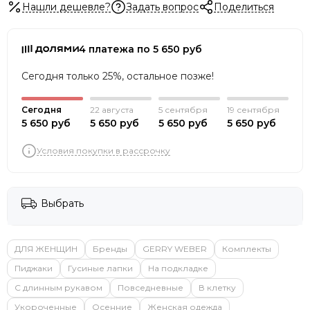
Нашли дешевле?
Задать вопрос
Поделиться
4 платежа по 5 650 руб
Сегодня только 25%, остальное позже!
Сегодня
22 августа
5 сентября
19 сентября
5 650 руб
5 650 руб
5 650 руб
5 650 руб
Условия покупки в рассрочку
Выбрать
ДЛЯ ЖЕНЩИН
Бренды
GERRY WEBER
Комплекты
Пиджаки
Гусиные лапки
На подкладке
С длинным рукавом
Повседневные
В клетку
Укороченные
Осенние
Женская одежда