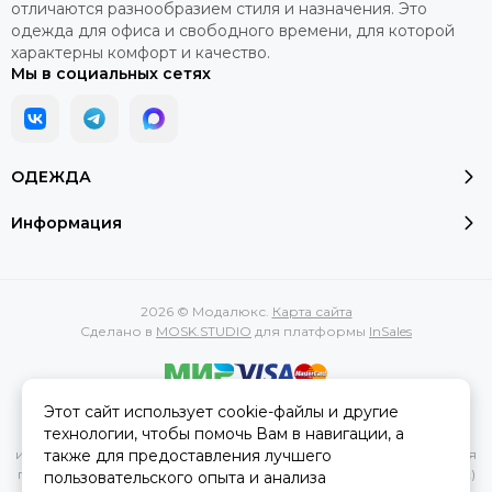
отличаются разнообразием стиля и назначения. Это
одежда для офиса и свободного времени, для которой
характерны комфорт и качество.
Мы в социальных сетях
ОДЕЖДА
Информация
2026 © Модалюкс.
Карта сайта
Сделано в
MOSK.STUDIO
для платформы
InSales
Этот сайт использует cookie-файлы и другие
Вся представленная на сайте информация, касающаяся
технологии, чтобы помочь Вам в навигации, а
характеристик, стоимости товаров и услуг, носит
также для предоставления лучшего
информационный характер и ни при каких условиях не является
публичной офертой, определяемой положениями Статьи 437(2)
пользовательского опыта и анализа