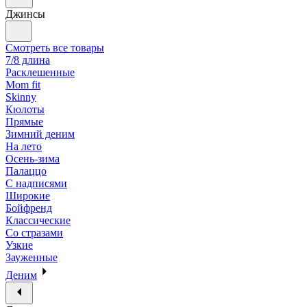
Джинсы
Смотреть все товары
7/8 длина
Расклешенные
Mom fit
Skinny
Кюлоты
Прямые
Зимний деним
На лето
Осень-зима
Палаццо
С надписями
Широкие
Бойфренд
Классические
Со стразами
Узкие
Зауженные
Деним