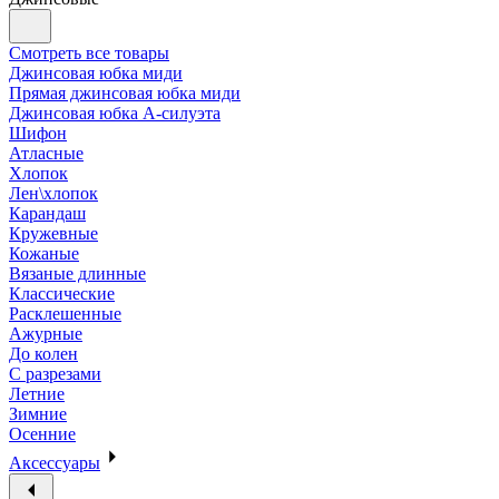
Смотреть все товары
Джинсовая юбка миди
Прямая джинсовая юбка миди
Джинсовая юбка А-силуэта
Шифон
Атласные
Хлопок
Лен\хлопок
Карандаш
Кружевные
Кожаные
Вязаные длинные
Классические
Расклешенные
Ажурные
До колен
С разрезами
Летние
Зимние
Осенние
Аксессуары