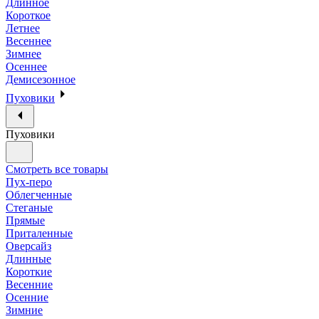
Длинное
Короткое
Летнее
Весеннее
Зимнее
Осеннее
Демисезонное
Пуховики
Пуховики
Смотреть все товары
Пух-перо
Облегченные
Стеганые
Прямые
Приталенные
Оверсайз
Длинные
Короткие
Весенние
Осенние
Зимние