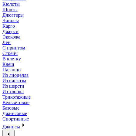
Кюлоты
Шорты
Джоггеры
Чиносы
Карго
Джерси
Экокожа
Лен
С принтом
Стрейч
В клетку
Клёш
Палаццо
Из лиоцелла
Из вискозы
Из шерсти
Из хлопка
Трикотажные
Вельветовые
Базовые
Джинсовые
Спортивные
Джинсы