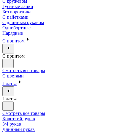
С кружевом
Гусиные лапки
Без воротника
С пайетками
С длинным рукавом
Однобортные
Нарядные
С принтом
С принтом
Смотреть все товары
С цветами
Платья
Платья
Смотреть все товары
Короткий рукав
3/4 рукав
Длинный рукав