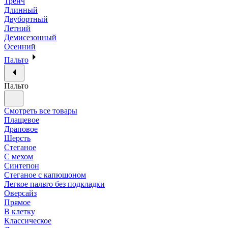
Тренч
Длинный
Двубортный
Летний
Демисезонный
Осенний
Пальто
Пальто
Смотреть все товары
Плащевое
Драповое
Шерсть
Стеганое
С мехом
Синтепон
Стеганое с капюшоном
Легкое пальто без подкладки
Оверсайз
Прямое
В клетку
Классическое