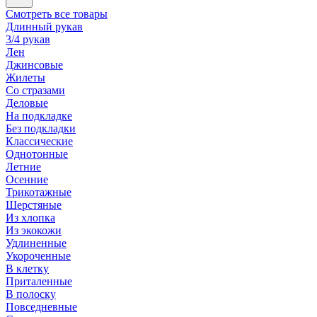
Смотреть все товары
Длинный рукав
3/4 рукав
Лен
Джинсовые
Жилеты
Со стразами
Деловые
На подкладке
Без подкладки
Классические
Однотонные
Летние
Осенние
Трикотажные
Шерстяные
Из хлопка
Из экокожи
Удлиненные
Укороченные
В клетку
Приталенные
В полоску
Повседневные