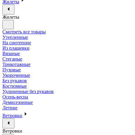
Жилеты
Жилеты
Смотреть все товары
Утепленные
На синтепоне
Из плащевки
Вязаные
Стеганые
Трикотажные
Пуховые
Укороченные
Без рукавов
Костюмные
Удлиненные без рукавов
Осень-весна
Демисезонные
Летние
Ветровки
Ветровки