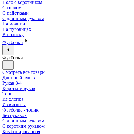
Поло с воротником
С горлом
С пайетками
С длинным рукавом
На молнии
На пуговицах
В полоску
Футболки
Футболки
Смотреть все товары
Длинный рукав
Рукав 3/4
Короткий рукав
Топы
Из хлопка
Из вискозы
Футболка - топик
Без рукавов
С длинным рукавом
С коротким рукавом
Комбинированная