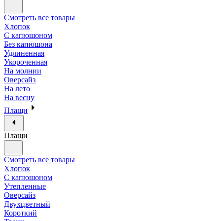
Смотреть все товары
Хлопок
С капюшоном
Без капюшона
Удлиненная
Укороченная
На молнии
Оверсайз
На лето
На весну
Плащи
Плащи
Смотреть все товары
Хлопок
С капюшоном
Утепленные
Оверсайз
Двухцветный
Короткий