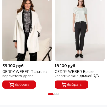
ОСУЩЕСТВЛЯЕТСЯ ПО ПРЕДОПЛАТЕ.
ПРИ ВЫКУПЕ ЗАКАЗА ОТ 8000 РУБЛЕЙ ДОСТАВКА
БЕСПЛАТНАЯ.
ПРИ ОТКАЗЕ ОТ ПОСЫЛКИ И ЕСЛИ СУММА ТОВАРА ПРИ
ЧАСТИЧНОМ ВЫКУПЕ
ЗАКАЗА МЕНЕЕ 8000 РУБ.,
ПОЛУЧАТЕЛЬ ОПЛАЧИВАЕТ
ДОСТАВКУ 100%.
39 100 руб
18 100 руб
GERRY WEBER Пальто из
GERRY WEBER Брюки
ворсистого драпа
классические длиной 7/8
Выбрать
Выбрать