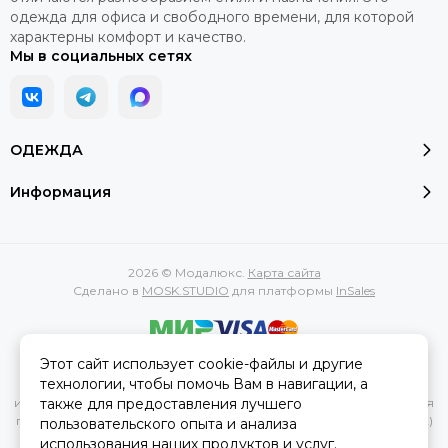
одежда для офиса и свободного времени, для которой
характерны комфорт и качество.
Мы в социальных сетях
ОДЕЖДА
Информация
2026 © Модалюкс.
Карта сайта
Сделано в
MOSK.STUDIO
для платформы
InSales
Этот сайт использует cookie-файлы и другие
Вся представленная на сайте информация, касающаяся
технологии, чтобы помочь Вам в навигации, а
характеристик, стоимости товаров и услуг, носит
также для предоставления лучшего
информационный характер и ни при каких условиях не является
публичной офертой, определяемой положениями Статьи 437(2)
пользовательского опыта и анализа
Гражданского кодекса РФ.
использования наших продуктов и услуг.