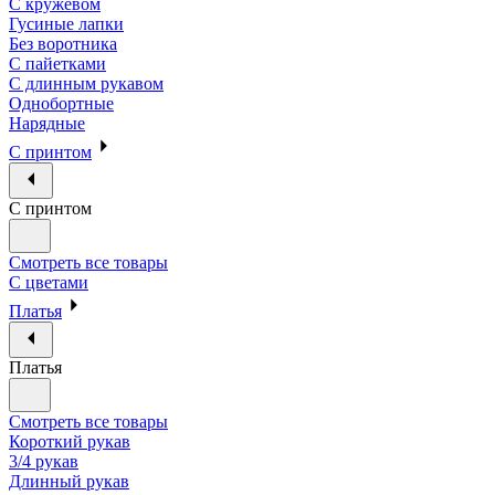
С кружевом
Гусиные лапки
Без воротника
С пайетками
С длинным рукавом
Однобортные
Нарядные
С принтом
С принтом
Смотреть все товары
С цветами
Платья
Платья
Смотреть все товары
Короткий рукав
3/4 рукав
Длинный рукав