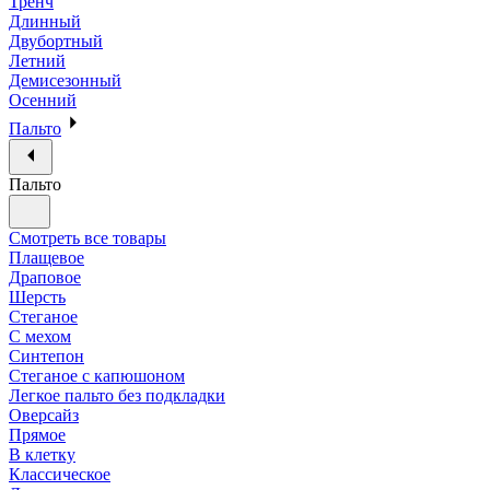
Тренч
Длинный
Двубортный
Летний
Демисезонный
Осенний
Пальто
Пальто
Смотреть все товары
Плащевое
Драповое
Шерсть
Стеганое
С мехом
Синтепон
Стеганое с капюшоном
Легкое пальто без подкладки
Оверсайз
Прямое
В клетку
Классическое