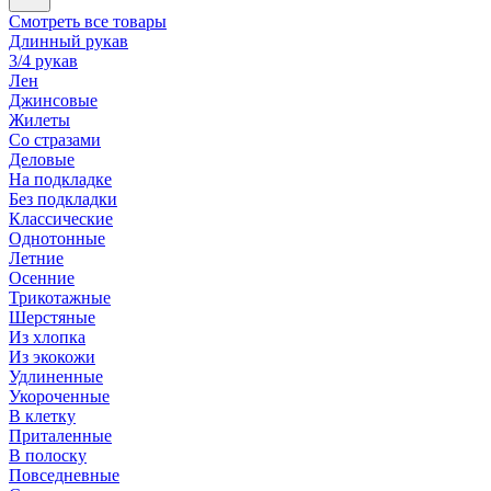
Смотреть все товары
Длинный рукав
3/4 рукав
Лен
Джинсовые
Жилеты
Со стразами
Деловые
На подкладке
Без подкладки
Классические
Однотонные
Летние
Осенние
Трикотажные
Шерстяные
Из хлопка
Из экокожи
Удлиненные
Укороченные
В клетку
Приталенные
В полоску
Повседневные