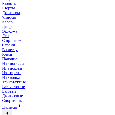
Кюлоты
Шорты
Джоггеры
Чиносы
Карго
Джерси
Экокожа
Лен
С принтом
Стрейч
В клетку
Клёш
Палаццо
Из лиоцелла
Из вискозы
Из шерсти
Из хлопка
Трикотажные
Вельветовые
Базовые
Джинсовые
Спортивные
Джинсы