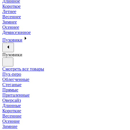
Длинное
Короткое
Летнее
Весеннее
Зимнее
Осеннее
Демисезонное
Пуховики
Пуховики
Смотреть все товары
Пух-перо
Облегченные
Стеганые
Прямые
Приталенные
Оверсайз
Длинные
Короткие
Весенние
Осенние
Зимние