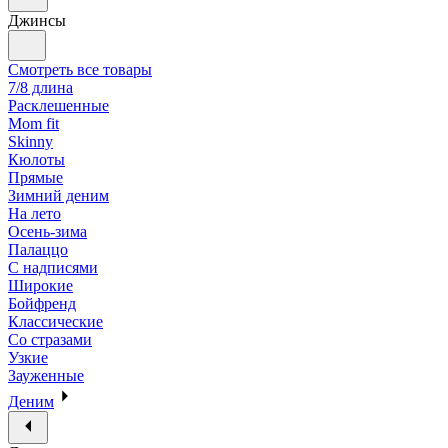
Джинсы
Смотреть все товары
7/8 длина
Расклешенные
Mom fit
Skinny
Кюлоты
Прямые
Зимний деним
На лето
Осень-зима
Палаццо
С надписями
Широкие
Бойфренд
Классические
Со стразами
Узкие
Зауженные
Деним