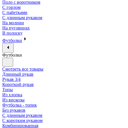
Поло с воротником
С горлом
С пайетками
С длинным рукавом
На молнии
На пуговицах
В полоску
Футболки
Футболки
Смотреть все товары
Длинный рукав
Рукав 3/4
Короткий рукав
Топы
Из хлопка
Из вискозы
Футболка - топик
Без рукавов
С длинным рукавом
С коротким рукавом
Комбинированная