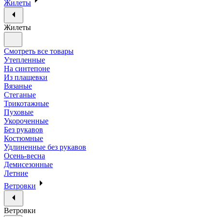
Жилеты
Жилеты
Смотреть все товары
Утепленные
На синтепоне
Из плащевки
Вязаные
Стеганые
Трикотажные
Пуховые
Укороченные
Без рукавов
Костюмные
Удлиненные без рукавов
Осень-весна
Демисезонные
Летние
Ветровки
Ветровки