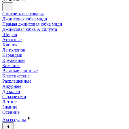
Смотреть все товары
Джинсовая юбка миди
Прямая джинсовая юбка миди
Джинсовая юбка А-силуэта
Шифон
Атласные
Хлопок
Лен\хлопок
Карандаш
Кружевные
Кожаные
Вязаные длинные
Классические
Расклешенные
Ажурные
До колен
С разрезами
Летние
Зимние
Осенние
Аксессуары