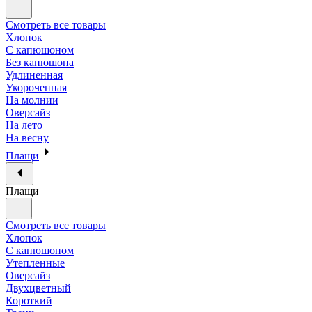
Смотреть все товары
Хлопок
С капюшоном
Без капюшона
Удлиненная
Укороченная
На молнии
Оверсайз
На лето
На весну
Плащи
Плащи
Смотреть все товары
Хлопок
С капюшоном
Утепленные
Оверсайз
Двухцветный
Короткий