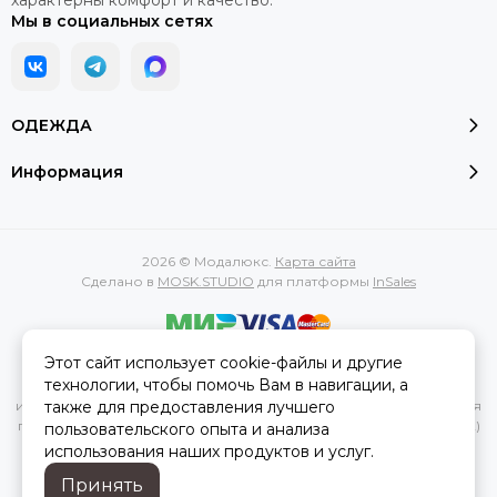
характерны комфорт и качество.
Мы в социальных сетях
ОДЕЖДА
Информация
2026 © Модалюкс.
Карта сайта
Сделано в
MOSK.STUDIO
для платформы
InSales
Этот сайт использует cookie-файлы и другие
Вся представленная на сайте информация, касающаяся
технологии, чтобы помочь Вам в навигации, а
характеристик, стоимости товаров и услуг, носит
также для предоставления лучшего
информационный характер и ни при каких условиях не является
публичной офертой, определяемой положениями Статьи 437(2)
пользовательского опыта и анализа
Гражданского кодекса РФ.
использования наших продуктов и услуг.
Принять