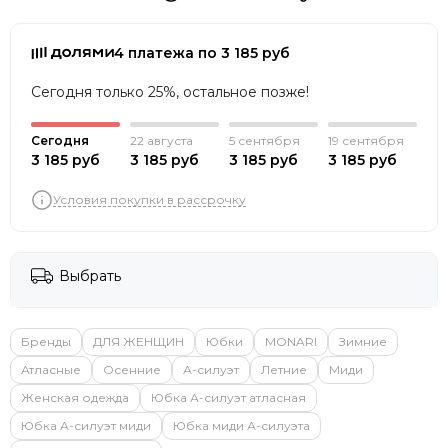
4 платежа по 3 185 руб
Сегодня только 25%, остальное позже!
Сегодня
22 августа
5 сентября
19 сентября
3 185 руб
3 185 руб
3 185 руб
3 185 руб
Условия покупки в рассрочку
Выбрать
Бренды
ДЛЯ ЖЕНЩИН
Юбки
MONARI
Зимние
Атласные
Осенние
А-силуэт
Летние
Миди
Женская одежда
Юбка А-силуэт атласная
Юбка А-силуэт миди
Юбка миди А-силуэта