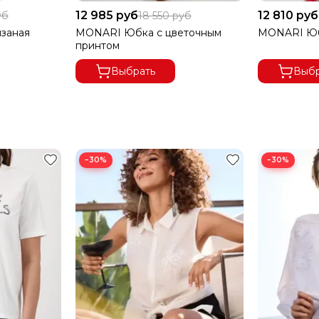
12 985 руб
12 810 руб
уб
18 550 руб
язаная
MONARI Юбка с цветочным
MONARI Юб
принтом
Выбрать
Выбр
−30%
−30%