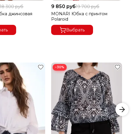
9 850 руб
9 
18 300 руб
19 700 руб
ка джинсовая
MONARI Юбка с принтом
Ou
Polaroid
пр
ать
Выбрать
−30%