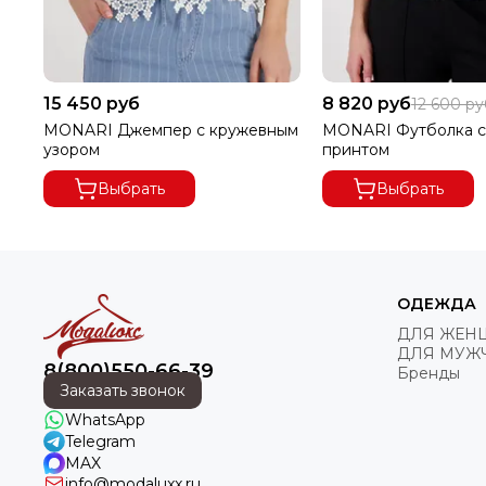
15 450 руб
8 820 руб
12 600 р
MONARI Джемпер с кружевным
MONARI Футболка с
узором
принтом
Выбрать
Выбрать
ОДЕЖДА
ДЛЯ ЖЕН
ДЛЯ МУЖ
8(800)550-66-39
Бренды
Заказать звонок
WhatsApp
Telegram
MAX
info@modaluxx.ru