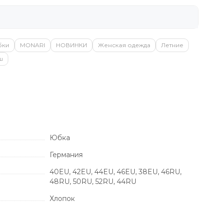
бки
MONARI
НОВИНКИ
Женская одежда
Летние
ш
Юбка
Германия
40EU, 42EU, 44EU, 46EU, 38EU, 46RU,
48RU, 50RU, 52RU, 44RU
Хлопок