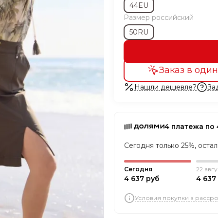
44EU
Размер российский
50RU
Заказ в один
Нашли дешевле?
За
4 платежа по 
Сегодня только 25%, оста
Сегодня
22 авгу
4 637 руб
4 637
Условия покупки в расср