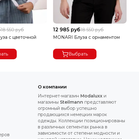
б
12 985 руб
9 
18 550 руб
18 550 руб
за с цветочной
MONARI Блуза с орнаментом
MO
от
ать
Выбрать
О компании
Интернет-магазин
Modaluxx
и
магазины
Steilmann
представляют
огромный выбор успешно
продающихся немецких марок
одежды. Коллекции позиционированы
в различных сегментах рынка в
зависимости от степени модности и
еров