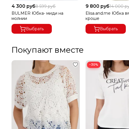
4 300 руб
9 800 руб
8 599 руб
14 000 р
BULMER Юбка- миди на
Elisa.and.me Юбка в
молнии
кроше
Выбрать
Выбрать
Покупают вместе
−30%