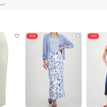
ым!
−30%
−30%