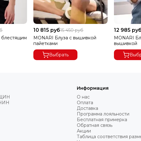
10 815 руб
12 985 ру
уб
15 450 руб
 блестящим
MONARI Блуза с вышивкой
MONARI Блу
пайетками
вышивкой
Выбрать
Выбр
Информация
ЩИН
О нас
ЧИН
Оплата
Доставка
Программа лояльности
Бесплатная примерка
Обратная связь
Акции
Таблица соответствия разм