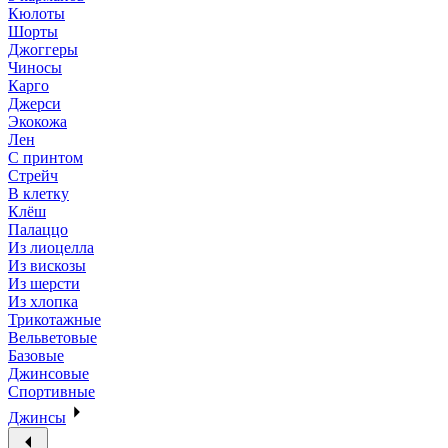
Кюлоты
Шорты
Джоггеры
Чиносы
Карго
Джерси
Экокожа
Лен
С принтом
Стрейч
В клетку
Клёш
Палаццо
Из лиоцелла
Из вискозы
Из шерсти
Из хлопка
Трикотажные
Вельветовые
Базовые
Джинсовые
Спортивные
Джинсы