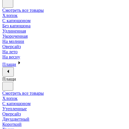
Смотреть все товары
Хлопок
С капюшоном
Без капюшона
Удлиненная
Укороченная
На молнии
Оверсайз
На лето
На весну
Плащи
Плащи
Смотреть все товары
Хлопок
С капюшоном
Утепленные
Оверсайз
Двухцветный
Короткий