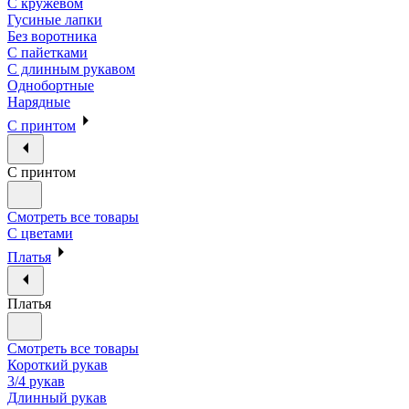
С кружевом
Гусиные лапки
Без воротника
С пайетками
С длинным рукавом
Однобортные
Нарядные
С принтом
С принтом
Смотреть все товары
С цветами
Платья
Платья
Смотреть все товары
Короткий рукав
3/4 рукав
Длинный рукав