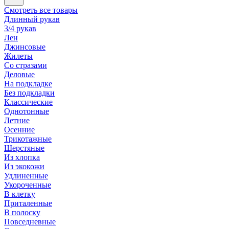
Смотреть все товары
Длинный рукав
3/4 рукав
Лен
Джинсовые
Жилеты
Со стразами
Деловые
На подкладке
Без подкладки
Классические
Однотонные
Летние
Осенние
Трикотажные
Шерстяные
Из хлопка
Из экокожи
Удлиненные
Укороченные
В клетку
Приталенные
В полоску
Повседневные