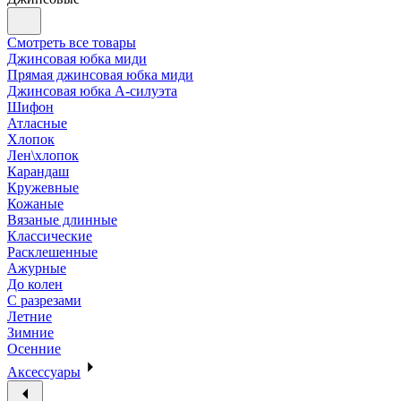
Смотреть все товары
Джинсовая юбка миди
Прямая джинсовая юбка миди
Джинсовая юбка А-силуэта
Шифон
Атласные
Хлопок
Лен\хлопок
Карандаш
Кружевные
Кожаные
Вязаные длинные
Классические
Расклешенные
Ажурные
До колен
С разрезами
Летние
Зимние
Осенние
Аксессуары