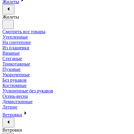
Жилеты
Жилеты
Смотреть все товары
Утепленные
На синтепоне
Из плащевки
Вязаные
Стеганые
Трикотажные
Пуховые
Укороченные
Без рукавов
Костюмные
Удлиненные без рукавов
Осень-весна
Демисезонные
Летние
Ветровки
Ветровки