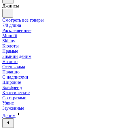
Джинсы
Смотреть все товары
7/8 длина
Расклешенные
Mom fit
Skinny
Кюлоты
Прямые
Зимний деним
На лето
Осень-зима
Палаццо
С надписями
Широкие
Бойфренд
Классические
Со стразами
Узкие
Зауженные
Деним