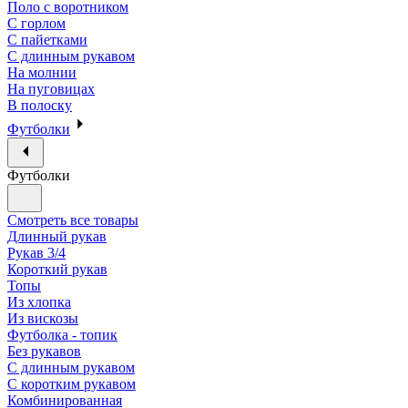
Поло с воротником
С горлом
С пайетками
С длинным рукавом
На молнии
На пуговицах
В полоску
Футболки
Футболки
Смотреть все товары
Длинный рукав
Рукав 3/4
Короткий рукав
Топы
Из хлопка
Из вискозы
Футболка - топик
Без рукавов
С длинным рукавом
С коротким рукавом
Комбинированная