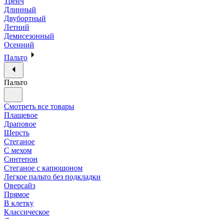
Тренч
Длинный
Двубортный
Летний
Демисезонный
Осенний
Пальто
Пальто
Смотреть все товары
Плащевое
Драповое
Шерсть
Стеганое
С мехом
Синтепон
Стеганое с капюшоном
Легкое пальто без подкладки
Оверсайз
Прямое
В клетку
Классическое