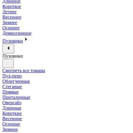
Длинное
Короткое
Летнее
Весеннее
Зимнее
Осеннее
Демисезонное
Пуховики
Пуховики
Смотреть все товары
Пух-перо
Облегченные
Стеганые
Прямые
Приталенные
Оверсайз
Длинные
Короткие
Весенние
Осенние
Зимние