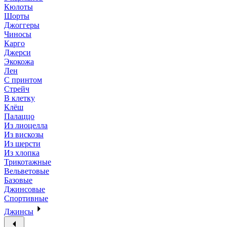
Кюлоты
Шорты
Джоггеры
Чиносы
Карго
Джерси
Экокожа
Лен
С принтом
Стрейч
В клетку
Клёш
Палаццо
Из лиоцелла
Из вискозы
Из шерсти
Из хлопка
Трикотажные
Вельветовые
Базовые
Джинсовые
Спортивные
Джинсы