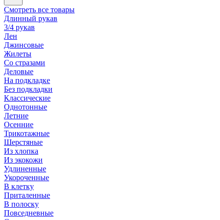
Смотреть все товары
Длинный рукав
3/4 рукав
Лен
Джинсовые
Жилеты
Со стразами
Деловые
На подкладке
Без подкладки
Классические
Однотонные
Летние
Осенние
Трикотажные
Шерстяные
Из хлопка
Из экокожи
Удлиненные
Укороченные
В клетку
Приталенные
В полоску
Повседневные