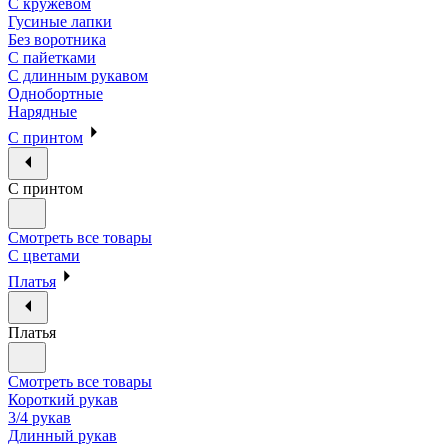
С кружевом
Гусиные лапки
Без воротника
С пайетками
С длинным рукавом
Однобортные
Нарядные
С принтом
С принтом
Смотреть все товары
С цветами
Платья
Платья
Смотреть все товары
Короткий рукав
3/4 рукав
Длинный рукав