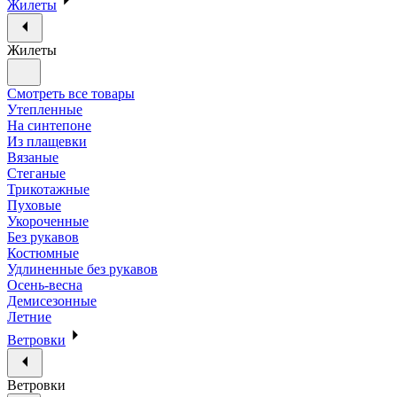
Жилеты
Жилеты
Смотреть все товары
Утепленные
На синтепоне
Из плащевки
Вязаные
Стеганые
Трикотажные
Пуховые
Укороченные
Без рукавов
Костюмные
Удлиненные без рукавов
Осень-весна
Демисезонные
Летние
Ветровки
Ветровки