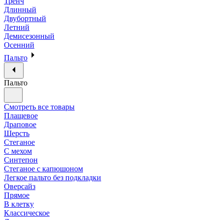
Тренч
Длинный
Двубортный
Летний
Демисезонный
Осенний
Пальто
Пальто
Смотреть все товары
Плащевое
Драповое
Шерсть
Стеганое
С мехом
Синтепон
Стеганое с капюшоном
Легкое пальто без подкладки
Оверсайз
Прямое
В клетку
Классическое