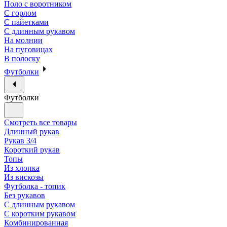
Поло с воротником
С горлом
С пайетками
С длинным рукавом
На молнии
На пуговицах
В полоску
Футболки
Футболки
Смотреть все товары
Длинный рукав
Рукав 3/4
Короткий рукав
Топы
Из хлопка
Из вискозы
Футболка - топик
Без рукавов
С длинным рукавом
С коротким рукавом
Комбинированная