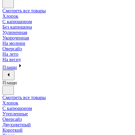
Смотреть все товары
Хлопок
С капюшоном
Без капюшона
Удлиненная
Укороченная
На молнии
Оверсайз
На лето
На весну
Плащи
Плащи
Смотреть все товары
Хлопок
С капюшоном
Утепленные
Оверсайз
Двухцветный
Короткий