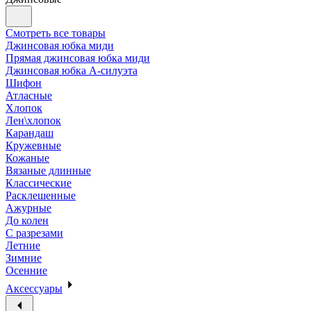
Смотреть все товары
Джинсовая юбка миди
Прямая джинсовая юбка миди
Джинсовая юбка А-силуэта
Шифон
Атласные
Хлопок
Лен\хлопок
Карандаш
Кружевные
Кожаные
Вязаные длинные
Классические
Расклешенные
Ажурные
До колен
С разрезами
Летние
Зимние
Осенние
Аксессуары