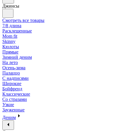
Джинсы
Смотреть все товары
7/8 длина
Расклешенные
Mom fit
Skinny
Кюлоты
Прямые
Зимний деним
На лето
Осень-зима
Палаццо
С надписями
Широкие
Бойфренд
Классические
Со стразами
Узкие
Зауженные
Деним