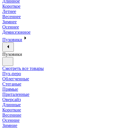
Длинное
Короткое
Летнее
Весеннее
Зимнее
Осеннее
Демисезонное
Пуховики
Пуховики
Смотреть все товары
Пух-перо
Облегченные
Стеганые
Прямые
Приталенные
Оверсайз
Длинные
Короткие
Весенние
Осенние
Зимние