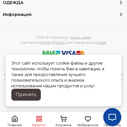
ОДЕЖДА
Информация
2026 © Модалюкс.
Карта сайта
Сделано в
MOSK.STUDIO
для платформы
InSales
Этот сайт использует cookie-файлы и другие
Вся представленная на сайте информация, касающаяся
технологии, чтобы помочь Вам в навигации, а
характеристик, стоимости товаров и услуг, носит
информационный характер и ни при каких условиях не является
также для предоставления лучшего
публичной офертой, определяемой положениями Статьи 437(2)
пользовательского опыта и анализа
Гражданского кодекса РФ.
использования наших продуктов и услуг.
Принять
Главная
Каталог
Корзина
Избранное
Профиль