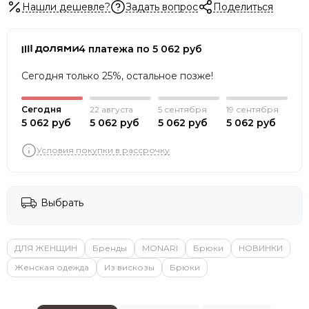
Нашли дешевле?
Задать вопрос
Поделиться
4 платежа по 5 062 руб
Сегодня только 25%, остальное позже!
Сегодня
22 августа
5 сентября
19 сентября
5 062 руб
5 062 руб
5 062 руб
5 062 руб
Условия покупки в рассрочку
Выбрать
ДЛЯ ЖЕНЩИН
Бренды
MONARI
Брюки
НОВИНКИ
Женская одежда
Из вискозы
Брюки