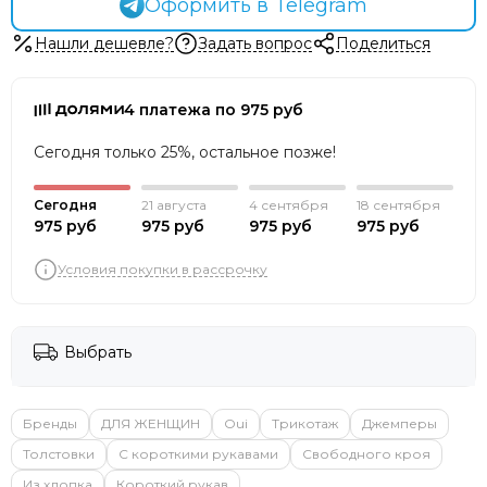
Оформить в Telegram
Нашли дешевле?
Задать вопрос
Поделиться
4 платежа по 975 руб
Сегодня только 25%, остальное позже!
Сегодня
21 августа
4 сентября
18 сентября
975 руб
975 руб
975 руб
975 руб
Условия покупки в рассрочку
Выбрать
Бренды
ДЛЯ ЖЕНЩИН
Oui
Трикотаж
Джемперы
Толстовки
С короткими рукавами
Свободного кроя
Из хлопка
Короткий рукав