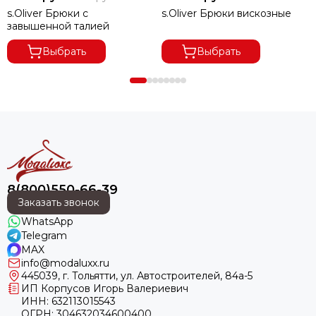
s.Oliver Брюки с
s.Oliver Брюки вискозные
завышенной талией
Выбрать
Выбрать
8(800)550-66-39
Заказать звонок
WhatsApp
Telegram
MAX
info@modaluxx.ru
445039, г. Тольятти, ул. Автостроителей, 84а-5
ИП Корпусов Игорь Валериевич
ИНН: 632113015543
ОГРН: 304632034600400