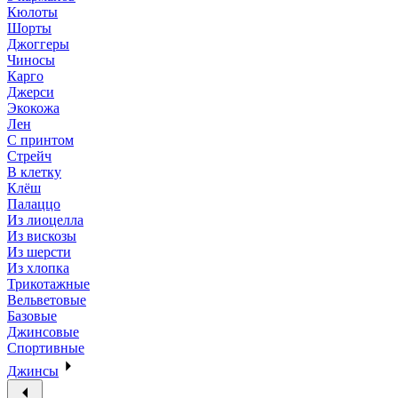
Кюлоты
Шорты
Джоггеры
Чиносы
Карго
Джерси
Экокожа
Лен
С принтом
Стрейч
В клетку
Клёш
Палаццо
Из лиоцелла
Из вискозы
Из шерсти
Из хлопка
Трикотажные
Вельветовые
Базовые
Джинсовые
Спортивные
Джинсы