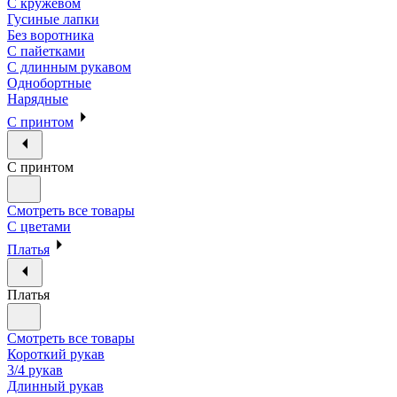
С кружевом
Гусиные лапки
Без воротника
С пайетками
С длинным рукавом
Однобортные
Нарядные
С принтом
С принтом
Смотреть все товары
С цветами
Платья
Платья
Смотреть все товары
Короткий рукав
3/4 рукав
Длинный рукав