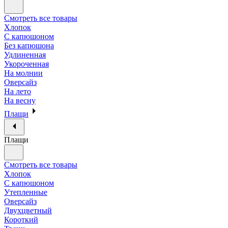
Смотреть все товары
Хлопок
С капюшоном
Без капюшона
Удлиненная
Укороченная
На молнии
Оверсайз
На лето
На весну
Плащи
Плащи
Смотреть все товары
Хлопок
С капюшоном
Утепленные
Оверсайз
Двухцветный
Короткий