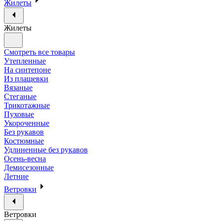
Жилеты
Жилеты
Смотреть все товары
Утепленные
На синтепоне
Из плащевки
Вязаные
Стеганые
Трикотажные
Пуховые
Укороченные
Без рукавов
Костюмные
Удлиненные без рукавов
Осень-весна
Демисезонные
Летние
Ветровки
Ветровки