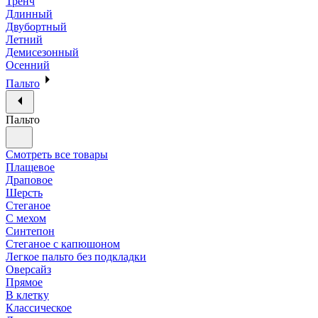
Тренч
Длинный
Двубортный
Летний
Демисезонный
Осенний
Пальто
Пальто
Смотреть все товары
Плащевое
Драповое
Шерсть
Стеганое
С мехом
Синтепон
Стеганое с капюшоном
Легкое пальто без подкладки
Оверсайз
Прямое
В клетку
Классическое