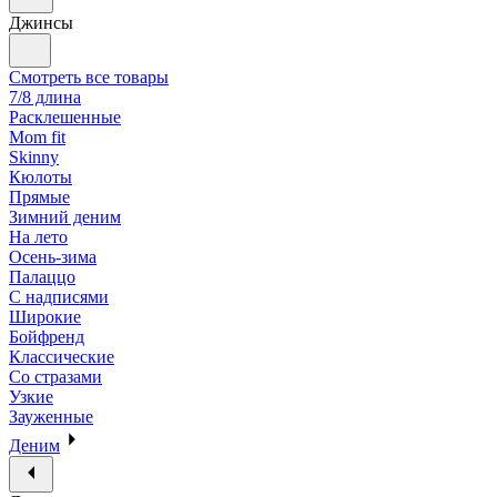
Джинсы
Смотреть все товары
7/8 длина
Расклешенные
Mom fit
Skinny
Кюлоты
Прямые
Зимний деним
На лето
Осень-зима
Палаццо
С надписями
Широкие
Бойфренд
Классические
Со стразами
Узкие
Зауженные
Деним