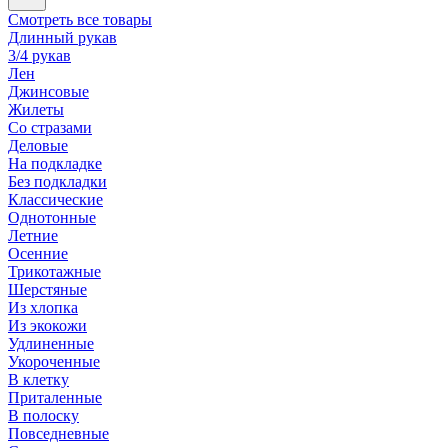
Смотреть все товары
Длинный рукав
3/4 рукав
Лен
Джинсовые
Жилеты
Со стразами
Деловые
На подкладке
Без подкладки
Классические
Однотонные
Летние
Осенние
Трикотажные
Шерстяные
Из хлопка
Из экокожи
Удлиненные
Укороченные
В клетку
Приталенные
В полоску
Повседневные