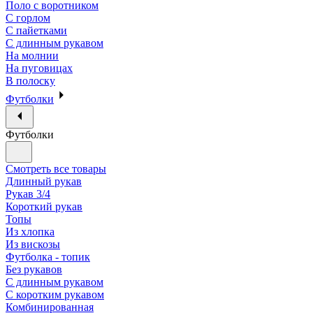
Поло с воротником
С горлом
С пайетками
С длинным рукавом
На молнии
На пуговицах
В полоску
Футболки
Футболки
Смотреть все товары
Длинный рукав
Рукав 3/4
Короткий рукав
Топы
Из хлопка
Из вискозы
Футболка - топик
Без рукавов
С длинным рукавом
С коротким рукавом
Комбинированная