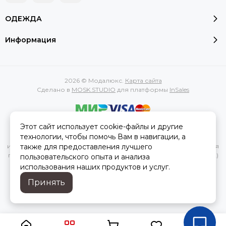
ОДЕЖДА
Информация
2026 © Модалюкс.
Карта сайта
Сделано в
MOSK.STUDIO
для платформы
InSales
Этот сайт использует cookie-файлы и другие
Вся представленная на сайте информация, касающаяся
технологии, чтобы помочь Вам в навигации, а
характеристик, стоимости товаров и услуг, носит
также для предоставления лучшего
информационный характер и ни при каких условиях не является
публичной офертой, определяемой положениями Статьи 437(2)
пользовательского опыта и анализа
Гражданского кодекса РФ.
использования наших продуктов и услуг.
Принять