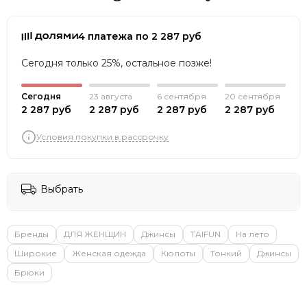
4 платежа по 2 287 руб
Сегодня только 25%, остальное позже!
Сегодня
23 августа
6 сентября
20 сентября
2 287 руб
2 287 руб
2 287 руб
2 287 руб
Условия покупки в рассрочку
Выбрать
Бренды
ДЛЯ ЖЕНЩИН
Джинсы
TAIFUN
На лето
Широкие
Женская одежда
Кюлоты
Тонкий
Джинсы
Брюки