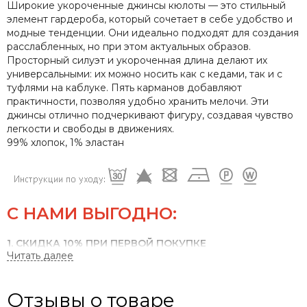
Широкие укороченные джинсы кюлоты — это стильный
элемент гардероба, который сочетает в себе удобство и
модные тенденции. Они идеально подходят для создания
расслабленных, но при этом актуальных образов.
Просторный силуэт и укороченная длина делают их
универсальными: их можно носить как с кедами, так и с
туфлями на каблуке. Пять карманов добавляют
практичности, позволяя удобно хранить мелочи. Эти
джинсы отлично подчеркивают фигуру, создавая чувство
легкости и свободы в движениях.
99% хлопок, 1% эластан
С НАМИ ВЫГОДНО:
1. СКИДКА 10% ПРИ ПЕРВОЙ ПОКУПКЕ
2. СКИДКА 20% НА ДЕНЬ РОЖДЕНИЯ
Отзывы о товаре
3. ОПЛАТА БОНУСАМИ ДО 30%