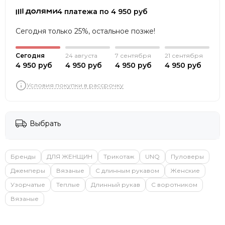
4 платежа по 4 950 руб
Сегодня только 25%, остальное позже!
Сегодня
24 августа
7 сентября
21 сентября
4 950 руб
4 950 руб
4 950 руб
4 950 руб
Условия покупки в рассрочку
Выбрать
Бренды
ДЛЯ ЖЕНЩИН
Трикотаж
UNQ
Пуловеры
Джемперы
Вязаные
С длинным рукавом
Женские
Узорчатые
Теплые
Длинный рукав
С воротником
Вязаные