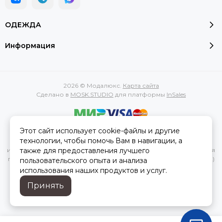
ОДЕЖДА
Информация
2026 © Модалюкс.
Карта сайта
Сделано в
MOSK.STUDIO
для платформы
InSales
Этот сайт использует cookie-файлы и другие
Вся представленная на сайте информация, касающаяся
технологии, чтобы помочь Вам в навигации, а
характеристик, стоимости товаров и услуг, носит
также для предоставления лучшего
информационный характер и ни при каких условиях не является
публичной офертой, определяемой положениями Статьи 437(2)
пользовательского опыта и анализа
Гражданского кодекса РФ.
использования наших продуктов и услуг.
Принять