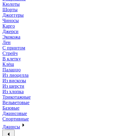
Кюлоты
Шорты
Джоггеры
Чиносы
Карго
Джерси
Экокожа
Лен
С принтом
Стрейч
В клетку
Клёш
Палаццо
Из лиоцелла
Из вискозы
Из шерсти
Из хлопка
Трикотажные
Вельветовые
Базовые
Джинсовые
Спортивные
Джинсы