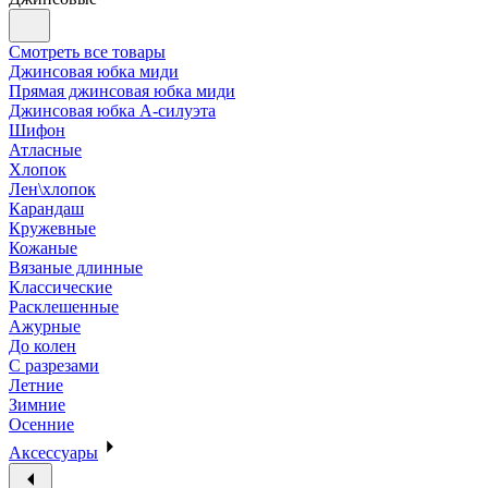
Смотреть все товары
Джинсовая юбка миди
Прямая джинсовая юбка миди
Джинсовая юбка А-силуэта
Шифон
Атласные
Хлопок
Лен\хлопок
Карандаш
Кружевные
Кожаные
Вязаные длинные
Классические
Расклешенные
Ажурные
До колен
С разрезами
Летние
Зимние
Осенние
Аксессуары