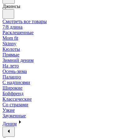
Джинсы
Смотреть все товары
7/8 длина
Расклешенные
Mom fit
Skinny
Кюлоты
Прямые
Зимний деним
На лето
Осень-зима
Палаццо
С надписями
Широкие
Бойфренд
Классические
Со стразами
Узкие
Зауженные
Деним