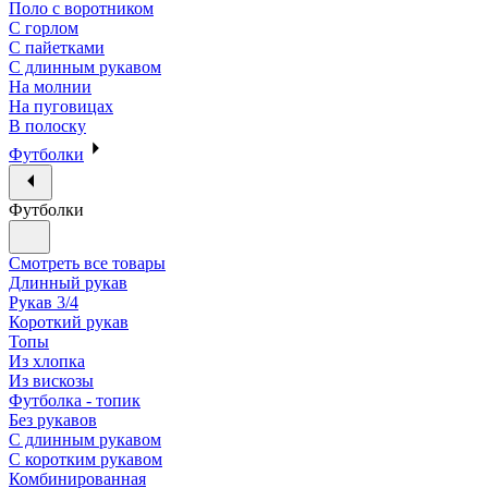
Поло с воротником
С горлом
С пайетками
С длинным рукавом
На молнии
На пуговицах
В полоску
Футболки
Футболки
Смотреть все товары
Длинный рукав
Рукав 3/4
Короткий рукав
Топы
Из хлопка
Из вискозы
Футболка - топик
Без рукавов
С длинным рукавом
С коротким рукавом
Комбинированная