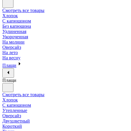
Смотреть все товары
Хлопок
С капюшоном
Без капюшона
Удлиненная
Укороченная
На молнии
Оверсайз
На лето
На весну
Плащи
Плащи
Смотреть все товары
Хлопок
С капюшоном
Утепленные
Оверсайз
Двухцветный
Короткий