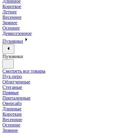
Длинное
Короткое
Летнее
Весеннее
Зимнее
Осеннее
Демисезонное
Пуховики
Пуховики
Смотреть все товары
Пух-перо
Облегченные
Стеганые
Прямые
Приталенные
Оверсайз
Длинные
Короткие
Весенние
Осенние
Зимние