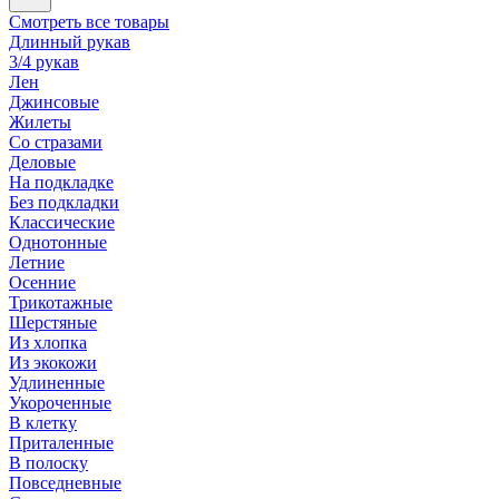
Смотреть все товары
Длинный рукав
3/4 рукав
Лен
Джинсовые
Жилеты
Со стразами
Деловые
На подкладке
Без подкладки
Классические
Однотонные
Летние
Осенние
Трикотажные
Шерстяные
Из хлопка
Из экокожи
Удлиненные
Укороченные
В клетку
Приталенные
В полоску
Повседневные