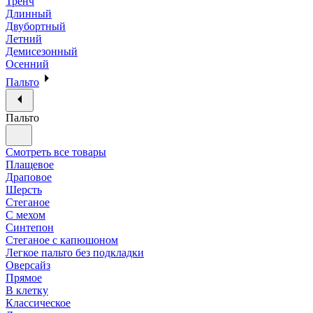
Тренч
Длинный
Двубортный
Летний
Демисезонный
Осенний
Пальто
Пальто
Смотреть все товары
Плащевое
Драповое
Шерсть
Стеганое
С мехом
Синтепон
Стеганое с капюшоном
Легкое пальто без подкладки
Оверсайз
Прямое
В клетку
Классическое