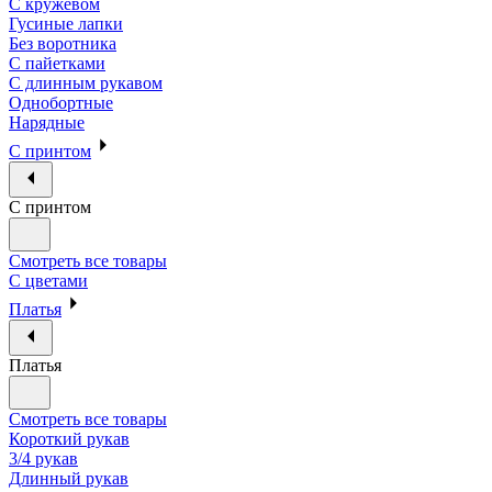
С кружевом
Гусиные лапки
Без воротника
С пайетками
С длинным рукавом
Однобортные
Нарядные
С принтом
С принтом
Смотреть все товары
С цветами
Платья
Платья
Смотреть все товары
Короткий рукав
3/4 рукав
Длинный рукав