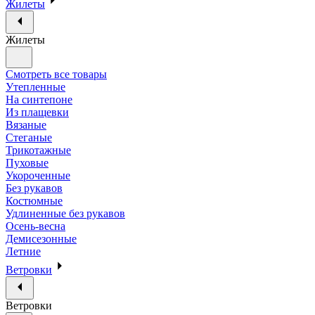
Жилеты
Жилеты
Смотреть все товары
Утепленные
На синтепоне
Из плащевки
Вязаные
Стеганые
Трикотажные
Пуховые
Укороченные
Без рукавов
Костюмные
Удлиненные без рукавов
Осень-весна
Демисезонные
Летние
Ветровки
Ветровки