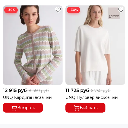
−30%
−30%
В ГОРОДА ДАЛЬНЕВОСТОЧНОГО РЕГИОНА ДОСТАВКА
ОСУЩЕСТВЛЯЕТСЯ ПО ПРЕДОПЛАТЕ.
ПРИ ВЫКУПЕ ЗАКАЗА ОТ 8000 РУБЛЕЙ ДОСТАВКА
БЕСПЛАТНАЯ.
ПРИ ОТКАЗЕ ОТ ПОСЫЛКИ И ЕСЛИ СУММА ТОВАРА ПРИ
ЧАСТИЧНОМ ВЫКУПЕ
ЗАКАЗА МЕНЕЕ 8000 РУБ.,
ПОЛУЧАТЕЛЬ ОПЛАЧИВАЕТ
ДОСТАВКУ 100%.
12 915 руб
11 725 руб
18 450 руб
16 750 руб
UNQ Кардиган вязаный
UNQ Пуловер вискозный
Выбрать
Выбрать