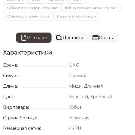
Юбка прямая трикотажная
Юбка прямая ниже колена
Юбка миди из вискозы
Вязаные юбки миди
О товаре
Доставка
Оплата
Характеристики
Бренд:
UNQ
Силуэт:
Прямой
Длина:
Миди, Длинная
Цвет:
Зеленый, Кремовый
Вид товара:
Юбка
Страна бренда:
Германия
Размерная сетка:
44RU