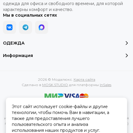
одежда для офиса и свободного времени, для которой
характерны комфорт и качество.
Мы в социальных сетях
ОДЕЖДА
Информация
2026 © Модалюкс.
Карта сайта
Сделано в
MOSK.STUDIO
для платформы
InSales
Этот сайт использует cookie-файлы и другие
Вся представленная на сайте информация, касающаяся
технологии, чтобы помочь Вам в навигации, а
характеристик, стоимости товаров и услуг, носит
также для предоставления лучшего
информационный характер и ни при каких условиях не является
публичной офертой, определяемой положениями Статьи 437(2)
пользовательского опыта и анализа
Гражданского кодекса РФ.
использования наших продуктов и услуг.