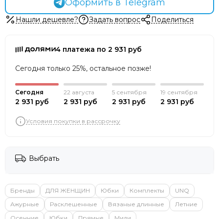
Оформить в Telegram
Нашли дешевле?
Задать вопрос
Поделиться
4 платежа по 2 931 руб
Сегодня только 25%, остальное позже!
Сегодня
22 августа
5 сентября
19 сентября
2 931 руб
2 931 руб
2 931 руб
2 931 руб
Условия покупки в рассрочку
Выбрать
Бренды
ДЛЯ ЖЕНЩИН
Юбки
Комплекты
UNQ
Ажурные
Расклешенные
Вязаные длинные
Летние
Осенние
Юбки
Прямые
Миди