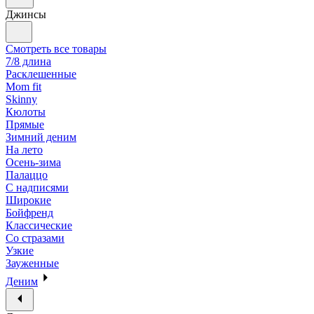
Джинсы
Смотреть все товары
7/8 длина
Расклешенные
Mom fit
Skinny
Кюлоты
Прямые
Зимний деним
На лето
Осень-зима
Палаццо
С надписями
Широкие
Бойфренд
Классические
Со стразами
Узкие
Зауженные
Деним