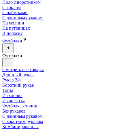
Поло с воротником
С горлом
С пайетками
С длинным рукавом
На молнии
На пуговицах
В полоску
Футболки
Футболки
Смотреть все товары
Длинный рукав
Рукав 3/4
Короткий рукав
Топы
Из хлопка
Из вискозы
Футболка - топик
Без рукавов
С длинным рукавом
С коротким рукавом
Комбинированная