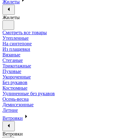
Жилеты
Жилеты
Смотреть все товары
Утепленные
На синтепоне
Из плащевки
Вязаные
Стеганые
Трикотажные
Пуховые
Укороченные
Без рукавов
Костюмные
Удлиненные без рукавов
Осень-весна
Демисезонные
Летние
Ветровки
Ветровки