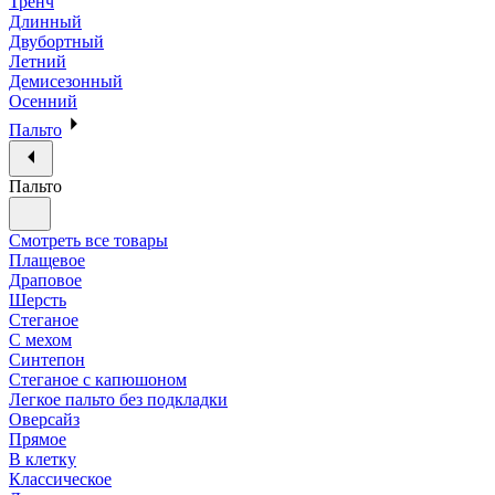
Тренч
Длинный
Двубортный
Летний
Демисезонный
Осенний
Пальто
Пальто
Смотреть все товары
Плащевое
Драповое
Шерсть
Стеганое
С мехом
Синтепон
Стеганое с капюшоном
Легкое пальто без подкладки
Оверсайз
Прямое
В клетку
Классическое