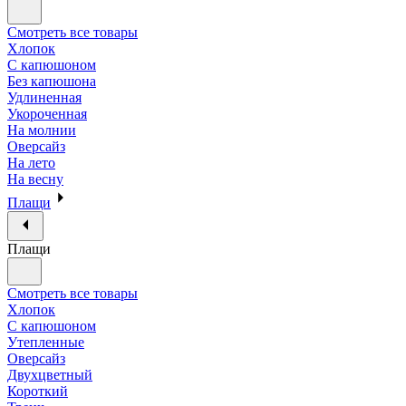
Смотреть все товары
Хлопок
С капюшоном
Без капюшона
Удлиненная
Укороченная
На молнии
Оверсайз
На лето
На весну
Плащи
Плащи
Смотреть все товары
Хлопок
С капюшоном
Утепленные
Оверсайз
Двухцветный
Короткий