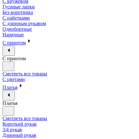
С кружевом
Гусиные лапки
Без воротника
С пайетками
С длинным рукавом
Однобортные
Нарядные
С принтом
С принтом
Смотреть все товары
С цветами
Платья
Платья
Смотреть все товары
Короткий рукав
3/4 рукав
Длинный рукав