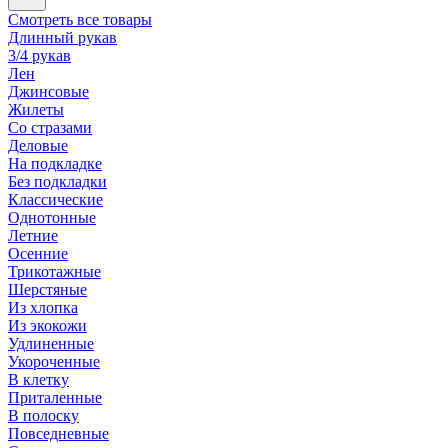
Смотреть все товары
Длинный рукав
3/4 рукав
Лен
Джинсовые
Жилеты
Со стразами
Деловые
На подкладке
Без подкладки
Классические
Однотонные
Летние
Осенние
Трикотажные
Шерстяные
Из хлопка
Из экокожи
Удлиненные
Укороченные
В клетку
Приталенные
В полоску
Повседневные