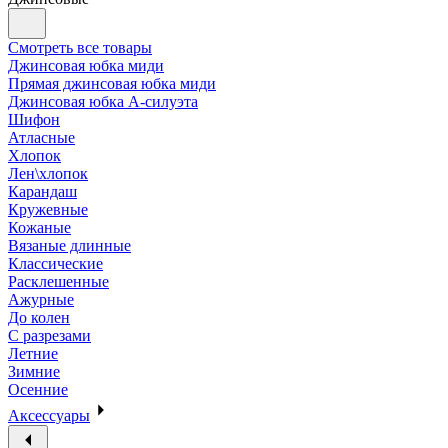
Смотреть все товары
Джинсовая юбка миди
Прямая джинсовая юбка миди
Джинсовая юбка А-силуэта
Шифон
Атласные
Хлопок
Лен\хлопок
Карандаш
Кружевные
Кожаные
Вязаные длинные
Классические
Расклешенные
Ажурные
До колен
С разрезами
Летние
Зимние
Осенние
Аксессуары