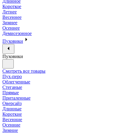
Длинное
Короткое
Летнее
Весеннее
Зимнее
Осеннее
Демисезонное
Пуховики
Пуховики
Смотреть все товары
Пух-перо
Облегченные
Стеганые
Прямые
Приталенные
Оверсайз
Длинные
Короткие
Весенние
Осенние
Зимние