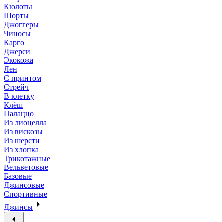
Кюлоты
Шорты
Джоггеры
Чиносы
Карго
Джерси
Экокожа
Лен
С принтом
Стрейч
В клетку
Клёш
Палаццо
Из лиоцелла
Из вискозы
Из шерсти
Из хлопка
Трикотажные
Вельветовые
Базовые
Джинсовые
Спортивные
Джинсы