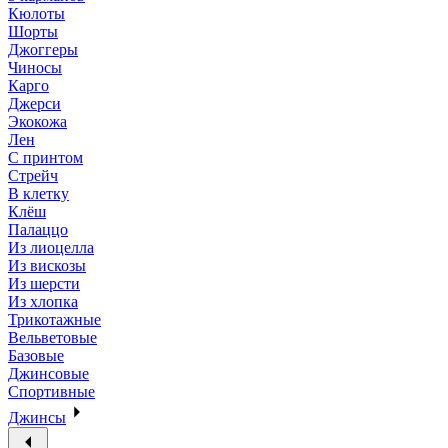
Кюлоты
Шорты
Джоггеры
Чиносы
Карго
Джерси
Экокожа
Лен
С принтом
Стрейч
В клетку
Клёш
Палаццо
Из лиоцелла
Из вискозы
Из шерсти
Из хлопка
Трикотажные
Вельветовые
Базовые
Джинсовые
Спортивные
Джинсы