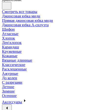
Смотреть все товары
Джинсовая юбка миди
Прямая джинсовая юбка миди
Джинсовая юбка А-силуэта
Шифон
Атласные
Хлопок
Лен\хлопок
Карандаш
Кружевные
Кожаные
Вязаные длинные
Классические
Расклешенные
Ажурные
До колен
С разрезами
Летние
Зимние
Осенние
Аксессуары