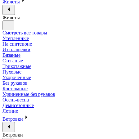
Жилеты
Жилеты
Смотреть все товары
Утепленные
На синтепоне
Из плащевки
Вязаные
Стеганые
Трикотажные
Пуховые
Укороченные
Без рукавов
Костюмные
Удлиненные без рукавов
Осень-весна
Демисезонные
Летние
Ветровки
Ветровки