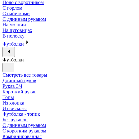
Поло с воротником
С горлом
С пайетками
С длинным рукавом
На молнии
На пуговицах
В полоску
Футболки
Футболки
Смотреть все товары
Длинный рукав
Рукав 3/4
Короткий рукав
Топы
Из хлопка
Из вискозы
Футболка - топик
Без рукавов
С длинным рукавом
С коротким рукавом
Комбинированная