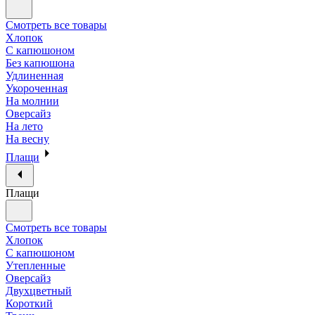
Смотреть все товары
Хлопок
С капюшоном
Без капюшона
Удлиненная
Укороченная
На молнии
Оверсайз
На лето
На весну
Плащи
Плащи
Смотреть все товары
Хлопок
С капюшоном
Утепленные
Оверсайз
Двухцветный
Короткий