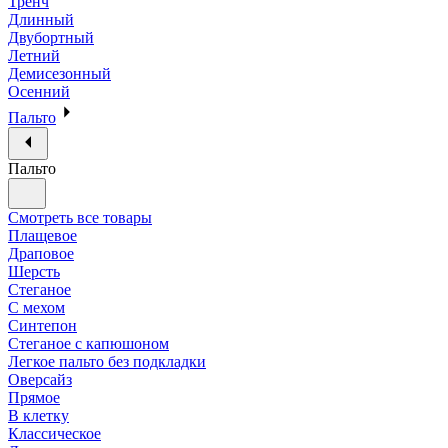
Тренч
Длинный
Двубортный
Летний
Демисезонный
Осенний
Пальто
Пальто
Смотреть все товары
Плащевое
Драповое
Шерсть
Стеганое
С мехом
Синтепон
Стеганое с капюшоном
Легкое пальто без подкладки
Оверсайз
Прямое
В клетку
Классическое