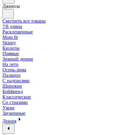
Джинсы
Смотреть все товары
7/8 длина
Расклешенные
Mom fit
Skinny
Кюлоты
Прямые
Зимний деним
На лето
Осень-зима
Палаццо
С надписями
Широкие
Бойфренд
Классические
Со стразами
Узкие
Зауженные
Деним