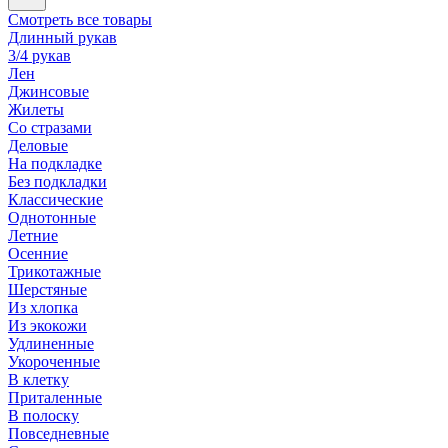
Смотреть все товары
Длинный рукав
3/4 рукав
Лен
Джинсовые
Жилеты
Со стразами
Деловые
На подкладке
Без подкладки
Классические
Однотонные
Летние
Осенние
Трикотажные
Шерстяные
Из хлопка
Из экокожи
Удлиненные
Укороченные
В клетку
Приталенные
В полоску
Повседневные