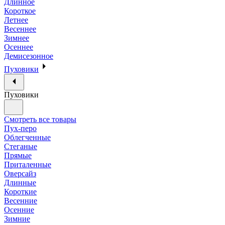
Длинное
Короткое
Летнее
Весеннее
Зимнее
Осеннее
Демисезонное
Пуховики
Пуховики
Смотреть все товары
Пух-перо
Облегченные
Стеганые
Прямые
Приталенные
Оверсайз
Длинные
Короткие
Весенние
Осенние
Зимние