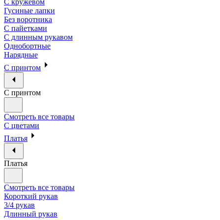
С кружевом
Гусиные лапки
Без воротника
С пайетками
С длинным рукавом
Однобортные
Нарядные
С принтом
С принтом
Смотреть все товары
С цветами
Платья
Платья
Смотреть все товары
Короткий рукав
3/4 рукав
Длинный рукав