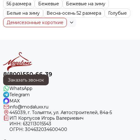
56 размера
Бежевые
Бежевые на зиму
Белые на зиму
Весна-осень 52 размера
Голубые
Демисезонные короткие
8(800)550-66-39
Заказать звонок
WhatsApp
Telegram
MAX
info@modaluxx.ru
445039, г. Тольятти, ул. Автостроителей, 84а-5
ИП Корпусов Игорь Валериевич
ИНН: 632113015543
ОГРН: 304632034600400