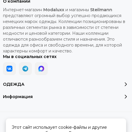
О компании
Интернет-магазин
Modaluxx
и магазины
Steilmann
представляют огромный выбор успешно продающихся
немецких марок одежды. Коллекции позиционированы в
различных сегментах рынка в зависимости от степени
модности и ценовой категории. Наши коллекции
отличаются разнообразием стиля и назначения. Это
одежда для офиса и свободного времени, для которой
характерны комфорт и качество.
Мы в социальных сетях
ОДЕЖДА
Информация
2026 © Модалюкс.
Карта сайта
Сделано в
MOSK.STUDIO
для платформы
InSales
Этот сайт использует cookie-файлы и другие