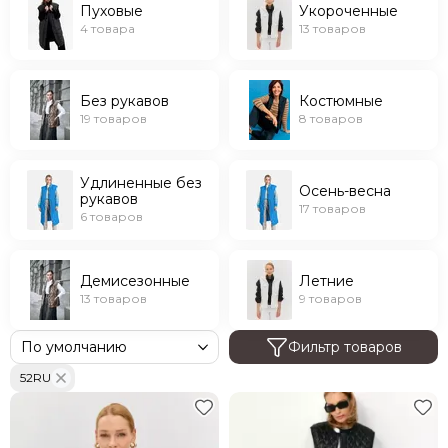
Пуховые
Укороченные
4 товара
13 товаров
Без рукавов
Костюмные
19 товаров
8 товаров
Удлиненные без
Осень-весна
рукавов
17 товаров
6 товаров
Демисезонные
Летние
13 товаров
9 товаров
Фильтр товаров
52RU