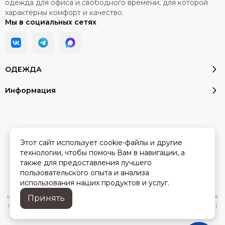
одежда для офиса и свободного времени, для которой
характерны комфорт и качество.
Мы в социальных сетях
ОДЕЖДА
Информация
2026 © Модалюкс.
Карта сайта
Сделано в
MOSK.STUDIO
для платформы
InSales
Этот сайт использует cookie-файлы и другие
технологии, чтобы помочь Вам в навигации, а
также для предоставления лучшего
пользовательского опыта и анализа
Вся представленная на сайте информация, касающаяся
использования наших продуктов и услуг.
характеристик, стоимости товаров и услуг, носит
информационный характер и ни при каких условиях не является
Принять
публичной офертой, определяемой положениями Статьи 437(2)
Гражданского кодекса РФ.