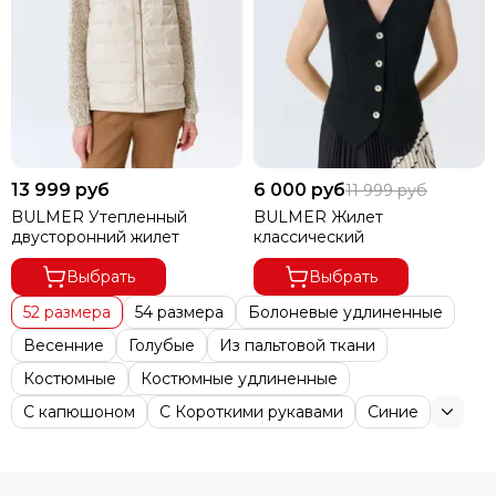
13 999 руб
6 000 руб
11 999 руб
BULMER Утепленный
BULMER Жилет
двусторонний жилет
классический
Выбрать
Выбрать
52 размера
54 размера
Болоневые удлиненные
Весенние
Голубые
Из пальтовой ткани
Костюмные
Костюмные удлиненные
С капюшоном
С Короткими рукавами
Синие