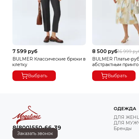
7 599 руб
8 500 руб
16 999 ру
BULMER Классические брюки в
BULMER Платье-руб
клетку
абстрактным принт
Выбрать
Выбрать
ОДЕЖДА
ДЛЯ ЖЕН
ДЛЯ МУЖ
8(800)550-66-39
Бренды
Заказать звонок