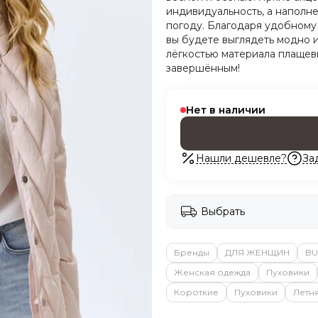
индивидуальность, а наполне
погоду. Благодаря удобному
вы будете выглядеть модно 
лёгкостью материала плащевк
завершённым!
Нет в наличии
Нашли дешевле?
За
Выбрать
Бренды
ДЛЯ ЖЕНЩИН
BU
Женская одежда
Пуховики
Короткие
Пуховики
Летн