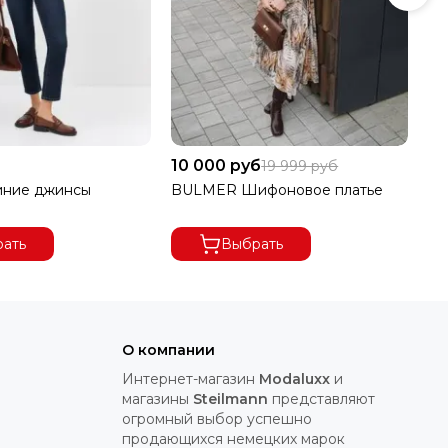
10 000 руб
6 
19 999 руб
ние джинсы
BULMER Шифоновое платье
BU
кл
ать
Выбрать
О компании
Интернет-магазин
Modaluxx
и
магазины
Steilmann
представляют
огромный выбор успешно
продающихся немецких марок