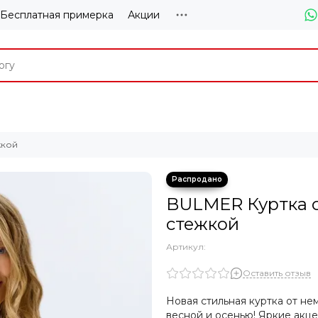
Бесплатная примерка
Акции
жкой
BULMER Куртка с
стежкой
Артикул:
Оставить отзыв
Новая стильная куртка от н
весной и осенью! Яркие акц