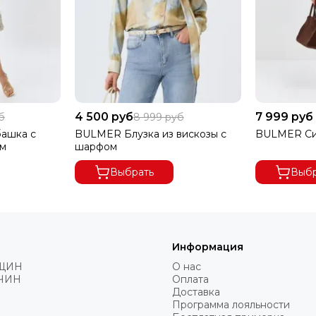
4 500 руб
7 999 руб
б
8 999 руб
ашка с
BULMER Блузка из вискозы с
BULMER Си
ом
шарфом
Выбрать
Выбр
Информация
ЩИН
О нас
ЧИН
Оплата
Доставка
Программа лояльности