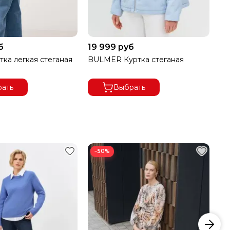
б
19 999 руб
13
тка легкая стеганая
BULMER Куртка стеганая
BU
ать
Выбрать
−50%