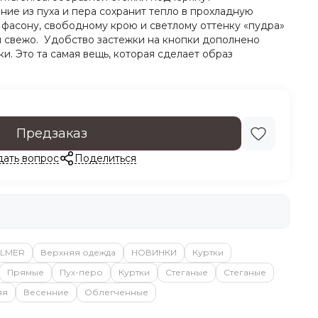
ние из пуха и пера сохранит тепло в прохладную
 фасону, свободному крою и светлому оттенку «пудра»
и свежо. Удобство застежки на кнопки дополнено
и. Это та самая вещь, которая сделает образ
Предзаказ
дать вопрос
Поделиться
LMER
Верхняя одежда
НОВИНКИ
Куртки
Прямые
Пух-перо
Куртки
Стеганые
Стеганые
яя
Весенние
Облегченные