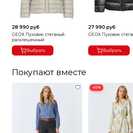
28 990 руб
27 990 руб
GEOX Пуховик стеганый
GEOX Пуховик стега
расклешенный
Выбрать
Выбрать
В ГОРОДА ДАЛЬНЕВОСТОЧНОГО РЕГИОНА ДОСТАВК
Покупают вместе
ПРИ ВЫКУПЕ ЗАКАЗА ОТ 8000 РУБЛЕЙ ДОСТАВКА Б
−50%
ПРИ ОТКАЗЕ ОТ ПОСЫЛКИ И ЕСЛИ СУММА ТОВАРА 
ЗАКАЗА МЕНЕЕ 8000 РУБ.,
ПОЛУЧАТЕЛЬ ОПЛАЧИВАЕТ