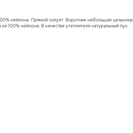
 100% нейлона. Прямой силуэт. Воротник небольшая цельнокр
из 100% нейлона. В качестве утеплителя натуральный пух.
овар дешевле - мы продаем по цене конкурента.