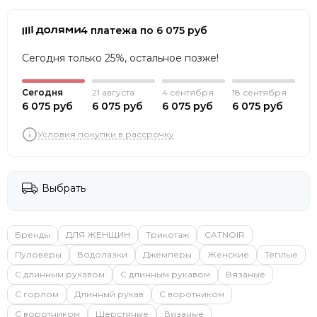
4 платежа по 6 075 руб
Сегодня только 25%, остальное позже!
Сегодня
21 августа
4 сентября
18 сентября
6 075 руб
6 075 руб
6 075 руб
6 075 руб
Условия покупки в рассрочку
Выбрать
Бренды
ДЛЯ ЖЕНЩИН
Трикотаж
CATNOIR
Пуловеры
Водолазки
Джемперы
Женские
Теплые
С длинным рукавом
С длинным рукавом
Вязаные
С горлом
Длинный рукав
С воротником
С воротником
Шерстяные
Вязаные