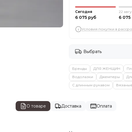
Сегодня
22 авгу
6 075 руб
6 075
Условия покупки в расср
Выбрать
Бренды
ДЛЯ ЖЕНЩИН
Пл
Водолазки
Джемперы
Дл
С длинным рукавом
Вязаны
О товаре
Доставка
Оплата