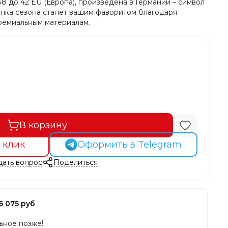
38 до 42 EU (Европа), произведена в Германии – символ
инка сезона станет вашим фаворитом благодаря
ремиальным материалам.
В корзину
 клик
Оформить в Telegram
дать вопрос
Поделиться
6 075 руб
льное позже!