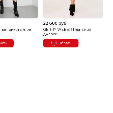
22 600 руб
15
тье трикотажное
GERRY WEBER Платье из
GE
джерси
уз
ать
Выбрать