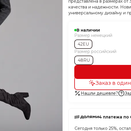
представлена в размерах от 
качества и надежности. Нов
универсальному дизайну и п
В наличии
Размер немецкий
42EU
Размер российский
48RU
Заказ в один
Нашли дешевле?
За
4 платежа по 
Сегодня только 25%, оста