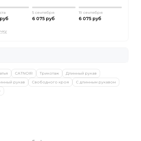
ста
5 сентября
19 сентября
 руб
6 075 руб
6 075 руб
очку
атья
CATNOIR
Трикотаж
Длинный рукав
инный рукав
Свободного кроя
С длинным рукавом
е