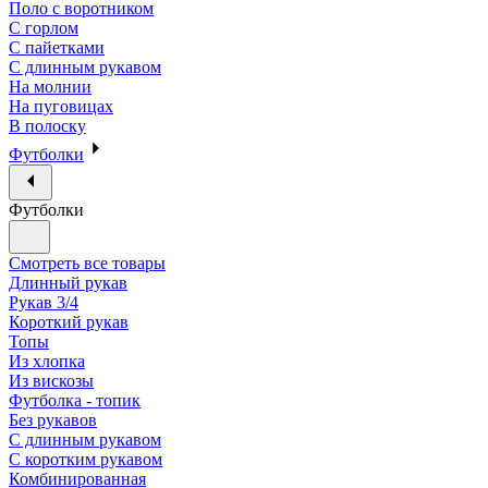
Поло с воротником
С горлом
С пайетками
С длинным рукавом
На молнии
На пуговицах
В полоску
Футболки
Футболки
Смотреть все товары
Длинный рукав
Рукав 3/4
Короткий рукав
Топы
Из хлопка
Из вискозы
Футболка - топик
Без рукавов
С длинным рукавом
С коротким рукавом
Комбинированная