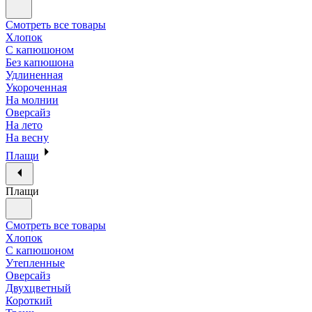
Смотреть все товары
Хлопок
С капюшоном
Без капюшона
Удлиненная
Укороченная
На молнии
Оверсайз
На лето
На весну
Плащи
Плащи
Смотреть все товары
Хлопок
С капюшоном
Утепленные
Оверсайз
Двухцветный
Короткий