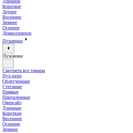
Длинное
Короткое
Летнее
Весеннее
Зимнее
Осеннее
Демисезонное
Пуховики
Пуховики
Смотреть все товары
Пух-перо
Облегченные
Стеганые
Прямые
Приталенные
Оверсайз
Длинные
Короткие
Весенние
Осенние
Зимние