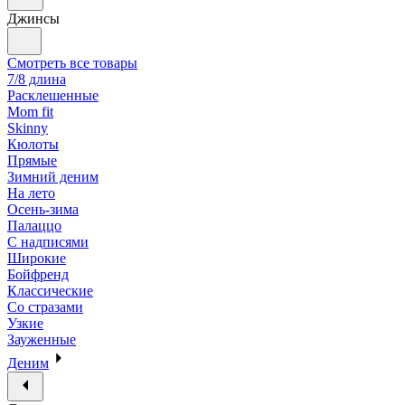
Джинсы
Смотреть все товары
7/8 длина
Расклешенные
Mom fit
Skinny
Кюлоты
Прямые
Зимний деним
На лето
Осень-зима
Палаццо
С надписями
Широкие
Бойфренд
Классические
Со стразами
Узкие
Зауженные
Деним