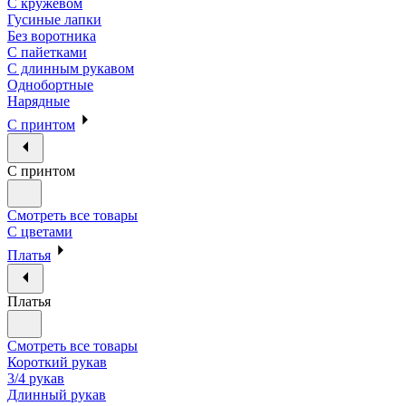
С кружевом
Гусиные лапки
Без воротника
С пайетками
С длинным рукавом
Однобортные
Нарядные
С принтом
С принтом
Смотреть все товары
С цветами
Платья
Платья
Смотреть все товары
Короткий рукав
3/4 рукав
Длинный рукав