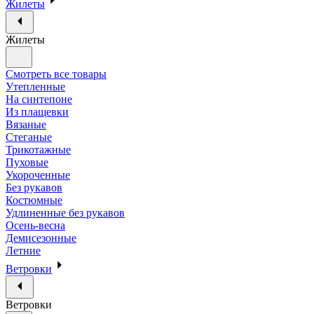
Жилеты
Жилеты
Смотреть все товары
Утепленные
На синтепоне
Из плащевки
Вязаные
Стеганые
Трикотажные
Пуховые
Укороченные
Без рукавов
Костюмные
Удлиненные без рукавов
Осень-весна
Демисезонные
Летние
Ветровки
Ветровки