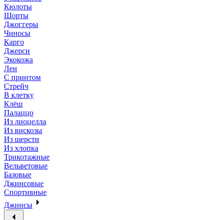
Кюлоты
Шорты
Джоггеры
Чиносы
Карго
Джерси
Экокожа
Лен
С принтом
Стрейч
В клетку
Клёш
Палаццо
Из лиоцелла
Из вискозы
Из шерсти
Из хлопка
Трикотажные
Вельветовые
Базовые
Джинсовые
Спортивные
Джинсы