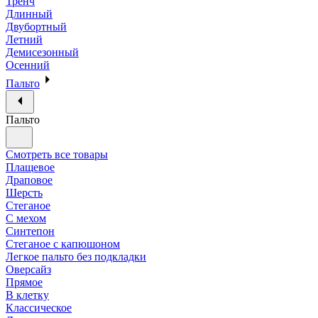
Тренч
Длинный
Двубортный
Летний
Демисезонный
Осенний
Пальто
Пальто
Смотреть все товары
Плащевое
Драповое
Шерсть
Стеганое
С мехом
Синтепон
Стеганое с капюшоном
Легкое пальто без подкладки
Оверсайз
Прямое
В клетку
Классическое