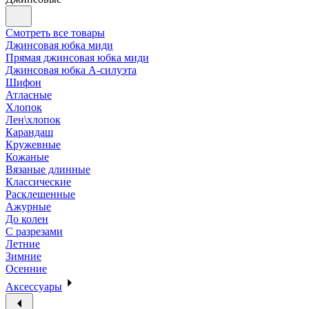
Смотреть все товары
Джинсовая юбка миди
Прямая джинсовая юбка миди
Джинсовая юбка А-силуэта
Шифон
Атласные
Хлопок
Лен\хлопок
Карандаш
Кружевные
Кожаные
Вязаные длинные
Классические
Расклешенные
Ажурные
До колен
С разрезами
Летние
Зимние
Осенние
Аксессуары