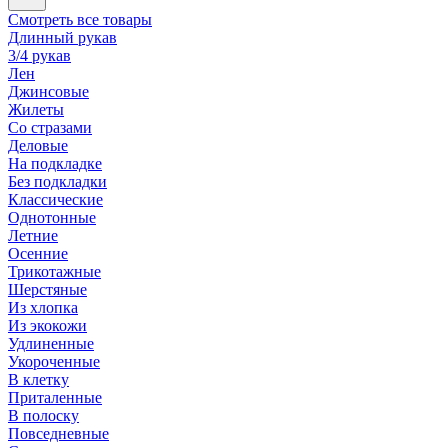
Смотреть все товары
Длинный рукав
3/4 рукав
Лен
Джинсовые
Жилеты
Со стразами
Деловые
На подкладке
Без подкладки
Классические
Однотонные
Летние
Осенние
Трикотажные
Шерстяные
Из хлопка
Из экокожи
Удлиненные
Укороченные
В клетку
Приталенные
В полоску
Повседневные