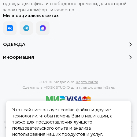
одежда для офиса и свободного времени, для которой
характерны комфорт и качество.
Мы в социальных сетях
ОДЕЖДА
Информация
2026 © Модалюкс.
Карта сайта
Сделано в
MOSK.STUDIO
для платформы
InSales
Этот сайт использует cookie-файлы и другие
Вся представленная на сайте информация, касающаяся
технологии, чтобы помочь Вам в навигации, а
характеристик, стоимости товаров и услуг, носит
также для предоставления лучшего
информационный характер и ни при каких условиях не является
публичной офертой, определяемой положениями Статьи 437(2)
пользовательского опыта и анализа
Гражданского кодекса РФ.
использования наших продуктов и услуг.