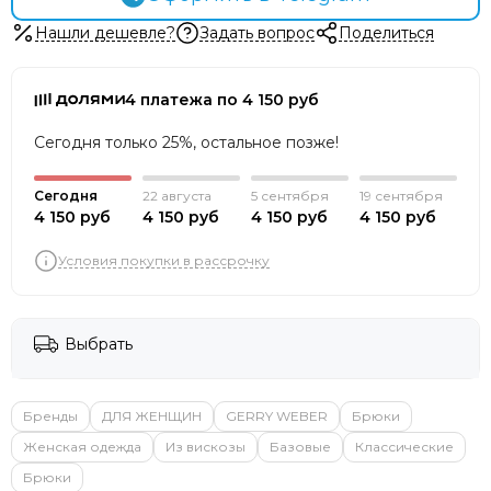
Нашли дешевле?
Задать вопрос
Поделиться
4 платежа по 4 150 руб
Сегодня только 25%, остальное позже!
Сегодня
22 августа
5 сентября
19 сентября
4 150 руб
4 150 руб
4 150 руб
4 150 руб
Условия покупки в рассрочку
Выбрать
Бренды
ДЛЯ ЖЕНЩИН
GERRY WEBER
Брюки
Женская одежда
Из вискозы
Базовые
Классические
Брюки