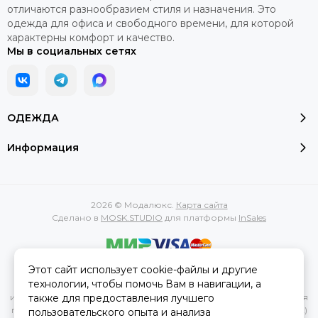
отличаются разнообразием стиля и назначения. Это
одежда для офиса и свободного времени, для которой
характерны комфорт и качество.
Мы в социальных сетях
ОДЕЖДА
Информация
2026 © Модалюкс.
Карта сайта
Сделано в
MOSK.STUDIO
для платформы
InSales
Этот сайт использует cookie-файлы и другие
Вся представленная на сайте информация, касающаяся
технологии, чтобы помочь Вам в навигации, а
характеристик, стоимости товаров и услуг, носит
также для предоставления лучшего
информационный характер и ни при каких условиях не является
публичной офертой, определяемой положениями Статьи 437(2)
пользовательского опыта и анализа