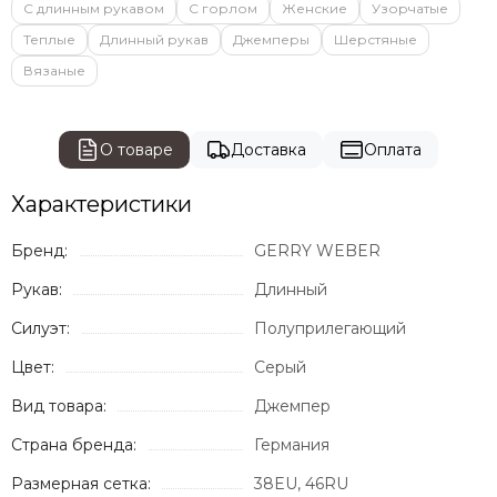
С длинным рукавом
С горлом
Женские
Узорчатые
Теплые
Длинный рукав
Джемперы
Шерстяные
Вязаные
О товаре
Доставка
Оплата
Характеристики
Бренд:
GERRY WEBER
Рукав:
Длинный
Силуэт:
Полуприлегающий
Цвет:
Серый
Вид товара:
Джемпер
Страна бренда:
Германия
Размерная сетка:
38EU, 46RU