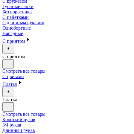
С кружевом
Гусиные лапки
Без воротника
С пайетками
С длинным рукавом
Однобортные
Нарядные
С принтом
С принтом
Смотреть все товары
С цветами
Платья
Платья
Смотреть все товары
Короткий рукав
3/4 рукав
Длинный рукав