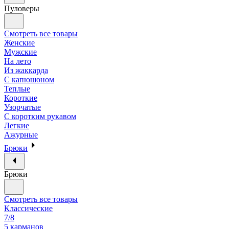
Пуловеры
Смотреть все товары
Женские
Мужские
На лето
Из жаккарда
С капюшоном
Теплые
Короткие
Узорчатые
С коротким рукавом
Легкие
Ажурные
Брюки
Брюки
Смотреть все товары
Классические
7/8
5 карманов