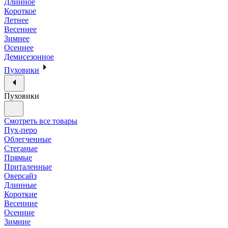
Длинное
Короткое
Летнее
Весеннее
Зимнее
Осеннее
Демисезонное
Пуховики
Пуховики
Смотреть все товары
Пух-перо
Облегченные
Стеганые
Прямые
Приталенные
Оверсайз
Длинные
Короткие
Весенние
Осенние
Зимние