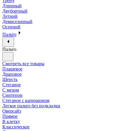
Тренч
Длинный
Двубортный
Летний
Демисезонный
Осенний
Пальто
Пальто
Смотреть все товары
Плащевое
Драповое
Шерсть
Стеганое
С мехом
Синтепон
Стеганое с капюшоном
Легкое пальто без подкладки
Оверсайз
Прямое
В клетку
Классическое