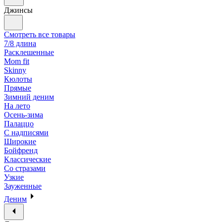
Джинсы
Смотреть все товары
7/8 длина
Расклешенные
Mom fit
Skinny
Кюлоты
Прямые
Зимний деним
На лето
Осень-зима
Палаццо
С надписями
Широкие
Бойфренд
Классические
Со стразами
Узкие
Зауженные
Деним