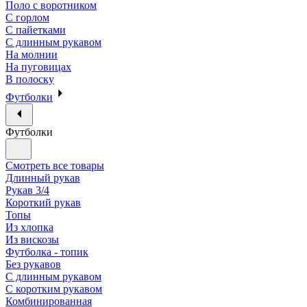
Поло с воротником
С горлом
С пайетками
С длинным рукавом
На молнии
На пуговицах
В полоску
Футболки
Футболки
Смотреть все товары
Длинный рукав
Рукав 3/4
Короткий рукав
Топы
Из хлопка
Из вискозы
Футболка - топик
Без рукавов
С длинным рукавом
С коротким рукавом
Комбинированная