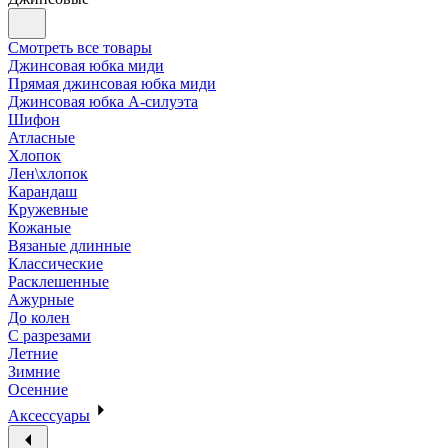
Смотреть все товары
Джинсовая юбка миди
Прямая джинсовая юбка миди
Джинсовая юбка А-силуэта
Шифон
Атласные
Хлопок
Лен\хлопок
Карандаш
Кружевные
Кожаные
Вязаные длинные
Классические
Расклешенные
Ажурные
До колен
С разрезами
Летние
Зимние
Осенние
Аксессуары