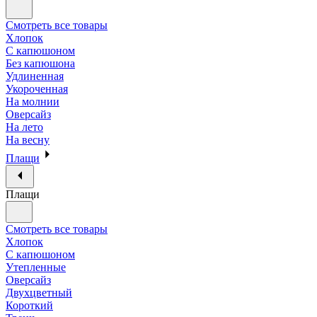
Смотреть все товары
Хлопок
С капюшоном
Без капюшона
Удлиненная
Укороченная
На молнии
Оверсайз
На лето
На весну
Плащи
Плащи
Смотреть все товары
Хлопок
С капюшоном
Утепленные
Оверсайз
Двухцветный
Короткий