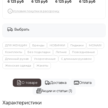
6 125 руб
6 125 руб
6 125 руб
6 125 руб
Условия покупки в рассрочку
Выбрать
ДЛЯ ЖЕНЩИН
Бренды
НОВИНКИ
Пиджаки
MONARI
Комплекты
Без подкладки
Летние
Повседневные
Длинный рукав
Укороченные
С длинным рукавом
Женская одежда
Жакеты
О товаре
Доставка
Оплата
Акции и статьи (1)
Характеристики