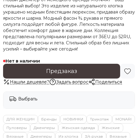
стильный выбор! Это изделие из натурального хлопка
украшено модным блестящим люрексом, придавая образу
яркости и шарма. Модный фасон ¾ рукава и прямого
силуэта подойдет любой фигуре. Легкость материала
обеспечит комфорт даже в жаркие дни. Коллекция
представлена популярными размерами от 36EU до 52RU,
подходит для весны и лета. Стильный образ без лишних
усилий – выбирайте уже сегодня!
Нет в наличии
Предзаказ
Нашли дешевле?
Задать вопрос
Поделиться
Выбрать
ДЛЯ ЖЕНЩИН
Бренды
НОВИНКИ
Трикотаж
MONARI
Пуловеры
Джемперы
Женская одежда
Женские
Вязаные
Джемперы
Из хлопка
3/4 рукав
Вязаные