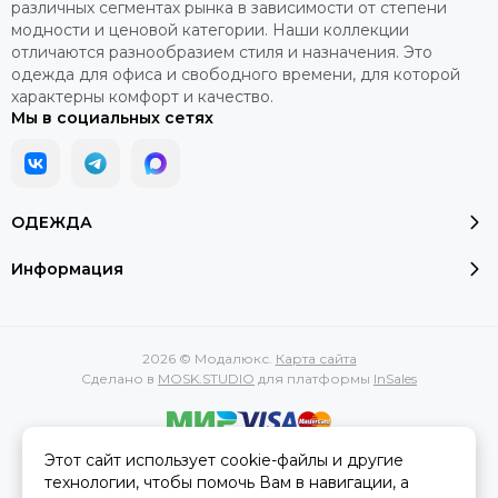
различных сегментах рынка в зависимости от степени
модности и ценовой категории. Наши коллекции
отличаются разнообразием стиля и назначения. Это
одежда для офиса и свободного времени, для которой
характерны комфорт и качество.
Мы в социальных сетях
ОДЕЖДА
Информация
2026 © Модалюкс.
Карта сайта
Сделано в
MOSK.STUDIO
для платформы
InSales
Этот сайт использует cookie-файлы и другие
Вся представленная на сайте информация, касающаяся
технологии, чтобы помочь Вам в навигации, а
характеристик, стоимости товаров и услуг, носит