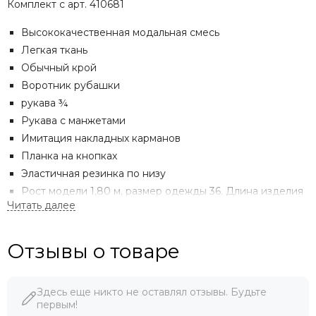
Комплект с арт. 410681
Высококачественная модальная смесь
Легкая ткань
Обычный крой
Воротник рубашки
рукава ¾
Рукава с манжетами
Имитация накладных карманов
Планка на кнопках
Эластичная резинка по низу
Рост модели 1,80 м, размер одежды 36. Длина изделия
размера 38 составляет 54 см.
92% модал, 8% полиэстер
Отзывы о товаре
С НАМИ ВЫГОДНО:
Здесь еще никто не оставлял отзывы. Будьте
первым!