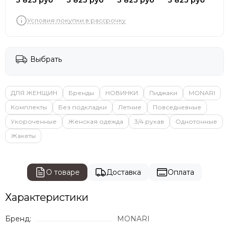
3 823 руб
3 823 руб
3 823 руб
3 823 руб
Условия покупки в рассрочку
Выбрать
ДЛЯ ЖЕНЩИН
Бренды
НОВИНКИ
Пиджаки
MONARI
Комплекты
Без подкладки
Летние
Повседневные
Укороченные
Женская одежда
3/4 рукав
Однотонные
Жакеты
О товаре
Доставка
Оплата
Характеристики
Бренд:
MONARI