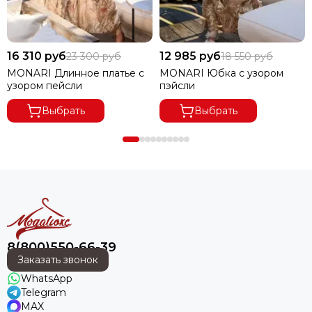
16 310 руб
12 985 руб
23 300 руб
18 550 руб
MONARI Длинное платье с
MONARI Юбка с узором
узором пейсли
пэйсли
Выбрать
Выбрать
8(800)550-66-39
Заказать звонок
WhatsApp
Telegram
MAX