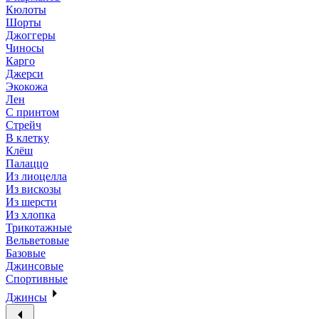
Кюлоты
Шорты
Джоггеры
Чиносы
Карго
Джерси
Экокожа
Лен
С принтом
Стрейч
В клетку
Клёш
Палаццо
Из лиоцелла
Из вискозы
Из шерсти
Из хлопка
Трикотажные
Вельветовые
Базовые
Джинсовые
Спортивные
Джинсы