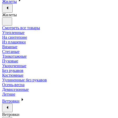
Жилеты
Жилеты
Смотреть все товары
Утепленные
На синтепоне
Из плащевки
Вязаные
Стеганые
Трикотажные
Пуховые
Укороченные
Без рукавов
Костюмные
Удлиненные без рукавов
Осень-весна
Демисезонные
Летние
Ветровки
Ветровки