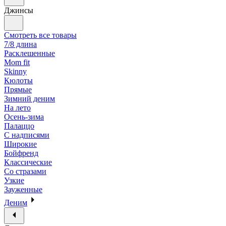
Джинсы
Смотреть все товары
7/8 длина
Расклешенные
Mom fit
Skinny
Кюлоты
Прямые
Зимний деним
На лето
Осень-зима
Палаццо
С надписями
Широкие
Бойфренд
Классические
Со стразами
Узкие
Зауженные
Деним