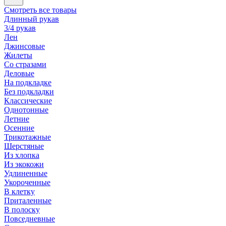
Смотреть все товары
Длинный рукав
3/4 рукав
Лен
Джинсовые
Жилеты
Со стразами
Деловые
На подкладке
Без подкладки
Классические
Однотонные
Летние
Осенние
Трикотажные
Шерстяные
Из хлопка
Из экокожи
Удлиненные
Укороченные
В клетку
Приталенные
В полоску
Повседневные