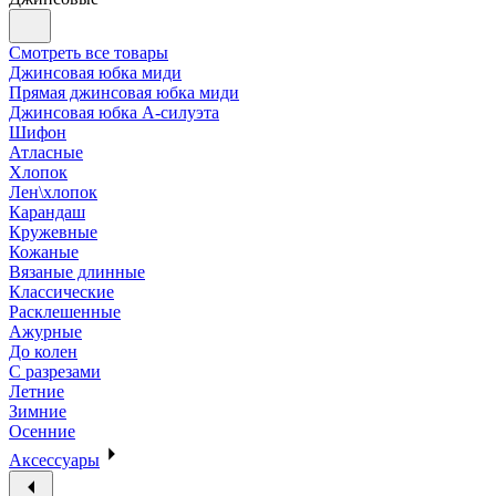
Смотреть все товары
Джинсовая юбка миди
Прямая джинсовая юбка миди
Джинсовая юбка А-силуэта
Шифон
Атласные
Хлопок
Лен\хлопок
Карандаш
Кружевные
Кожаные
Вязаные длинные
Классические
Расклешенные
Ажурные
До колен
С разрезами
Летние
Зимние
Осенние
Аксессуары