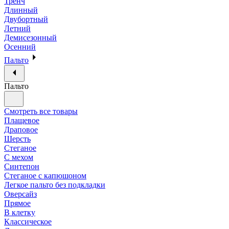
Тренч
Длинный
Двубортный
Летний
Демисезонный
Осенний
Пальто
Пальто
Смотреть все товары
Плащевое
Драповое
Шерсть
Стеганое
С мехом
Синтепон
Стеганое с капюшоном
Легкое пальто без подкладки
Оверсайз
Прямое
В клетку
Классическое