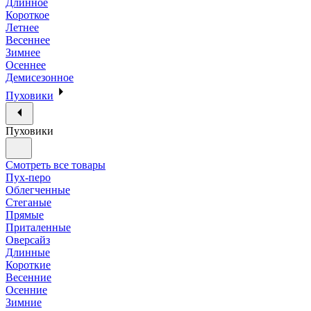
Длинное
Короткое
Летнее
Весеннее
Зимнее
Осеннее
Демисезонное
Пуховики
Пуховики
Смотреть все товары
Пух-перо
Облегченные
Стеганые
Прямые
Приталенные
Оверсайз
Длинные
Короткие
Весенние
Осенние
Зимние