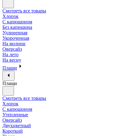
Смотреть все товары
Хлопок
С капюшоном
Без капюшона
Удлиненная
Укороченная
На молнии
Оверсайз
На лето
На весну
Плащи
Плащи
Смотреть все товары
Хлопок
С капюшоном
Утепленные
Оверсайз
Двухцветный
Короткий