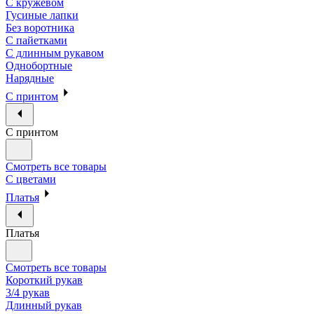
С кружевом
Гусиные лапки
Без воротника
С пайетками
С длинным рукавом
Однобортные
Нарядные
С принтом
С принтом
Смотреть все товары
С цветами
Платья
Платья
Смотреть все товары
Короткий рукав
3/4 рукав
Длинный рукав