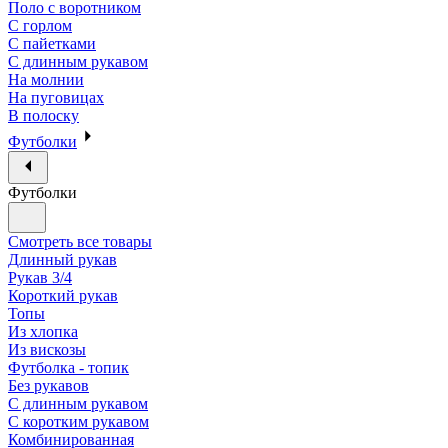
Поло с воротником
С горлом
С пайетками
С длинным рукавом
На молнии
На пуговицах
В полоску
Футболки
Футболки
Смотреть все товары
Длинный рукав
Рукав 3/4
Короткий рукав
Топы
Из хлопка
Из вискозы
Футболка - топик
Без рукавов
С длинным рукавом
С коротким рукавом
Комбинированная