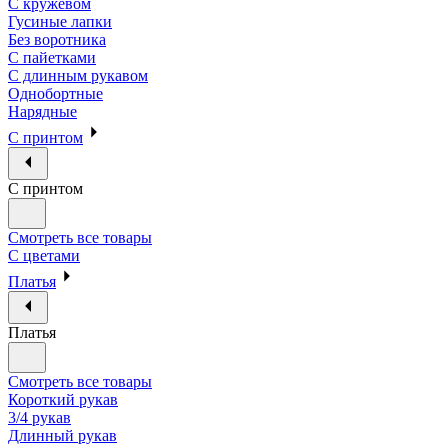
С кружевом
Гусиные лапки
Без воротника
С пайетками
С длинным рукавом
Однобортные
Нарядные
С принтом
С принтом
Смотреть все товары
С цветами
Платья
Платья
Смотреть все товары
Короткий рукав
3/4 рукав
Длинный рукав