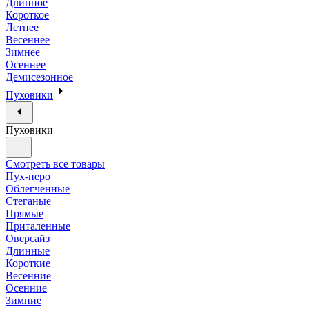
Длинное
Короткое
Летнее
Весеннее
Зимнее
Осеннее
Демисезонное
Пуховики
Пуховики
Смотреть все товары
Пух-перо
Облегченные
Стеганые
Прямые
Приталенные
Оверсайз
Длинные
Короткие
Весенние
Осенние
Зимние