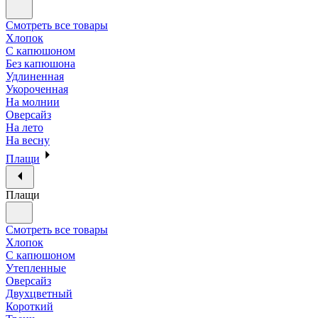
Смотреть все товары
Хлопок
С капюшоном
Без капюшона
Удлиненная
Укороченная
На молнии
Оверсайз
На лето
На весну
Плащи
Плащи
Смотреть все товары
Хлопок
С капюшоном
Утепленные
Оверсайз
Двухцветный
Короткий