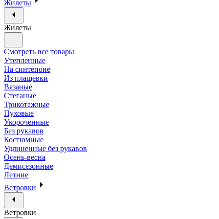
Жилеты
Жилеты
Смотреть все товары
Утепленные
На синтепоне
Из плащевки
Вязаные
Стеганые
Трикотажные
Пуховые
Укороченные
Без рукавов
Костюмные
Удлиненные без рукавов
Осень-весна
Демисезонные
Летние
Ветровки
Ветровки