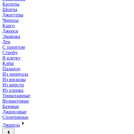
Кюлоты
Шорты
Джоггеры
Чиносы
Карго
Джерси
Экокожа
Лен
С принтом
Стрейч
В клетку
Клёш
Палаццо
Из лиоцелла
Из вискозы
Из шерсти
Из хлопка
Трикотажные
Вельветовые
Базовые
Джинсовые
Спортивные
Джинсы