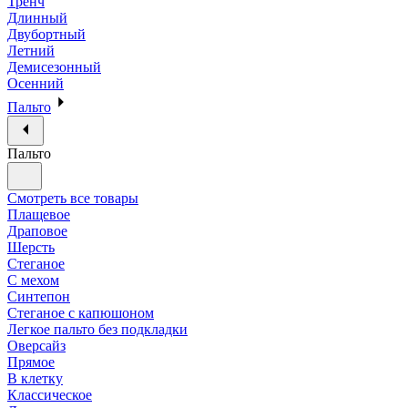
Тренч
Длинный
Двубортный
Летний
Демисезонный
Осенний
Пальто
Пальто
Смотреть все товары
Плащевое
Драповое
Шерсть
Стеганое
С мехом
Синтепон
Стеганое с капюшоном
Легкое пальто без подкладки
Оверсайз
Прямое
В клетку
Классическое