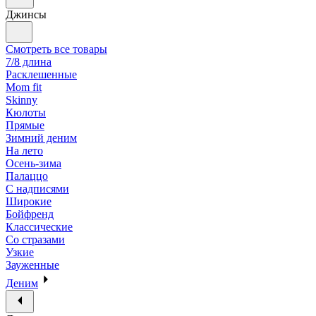
Джинсы
Смотреть все товары
7/8 длина
Расклешенные
Mom fit
Skinny
Кюлоты
Прямые
Зимний деним
На лето
Осень-зима
Палаццо
С надписями
Широкие
Бойфренд
Классические
Со стразами
Узкие
Зауженные
Деним