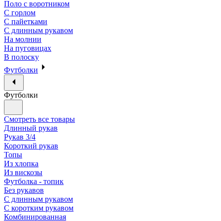
Поло с воротником
С горлом
С пайетками
С длинным рукавом
На молнии
На пуговицах
В полоску
Футболки
Футболки
Смотреть все товары
Длинный рукав
Рукав 3/4
Короткий рукав
Топы
Из хлопка
Из вискозы
Футболка - топик
Без рукавов
С длинным рукавом
С коротким рукавом
Комбинированная