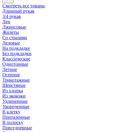
Смотреть все товары
Длинный рукав
3/4 рукав
Лен
Джинсовые
Жилеты
Со стразами
Деловые
На подкладке
Без подкладки
Классические
Однотонные
Летние
Осенние
Трикотажные
Шерстяные
Из хлопка
Из экокожи
Удлиненные
Укороченные
В клетку
Приталенные
В полоску
Повседневные