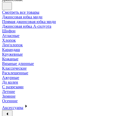
Смотреть все товары
Джинсовая юбка миди
Прямая джинсовая юбка миди
Джинсовая юбка А-силуэта
Шифон
Атласные
Хлопок
Лен\хлопок
Карандаш
Кружевные
Кожаные
Вязаные длинные
Классические
Расклешенные
Ажурные
До колен
С разрезами
Летние
Зимние
Осенние
Аксессуары