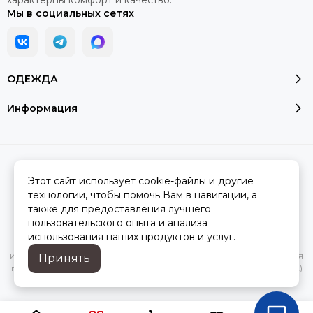
характерны комфорт и качество.
Мы в социальных сетях
ОДЕЖДА
Информация
2026 © Модалюкс.
Карта сайта
Сделано в
MOSK.STUDIO
для платформы
InSales
Этот сайт использует cookie-файлы и другие
технологии, чтобы помочь Вам в навигации, а
также для предоставления лучшего
пользовательского опыта и анализа
Вся представленная на сайте информация, касающаяся
использования наших продуктов и услуг.
характеристик, стоимости товаров и услуг, носит
информационный характер и ни при каких условиях не является
Принять
публичной офертой, определяемой положениями Статьи 437(2)
Гражданского кодекса РФ.