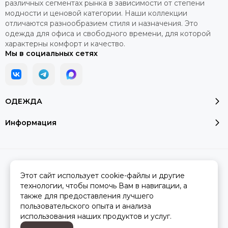
различных сегментах рынка в зависимости от степени
модности и ценовой категории. Наши коллекции
отличаются разнообразием стиля и назначения. Это
одежда для офиса и свободного времени, для которой
характерны комфорт и качество.
Мы в социальных сетях
ОДЕЖДА
Информация
2026 © Модалюкс.
Карта сайта
Сделано в
MOSK.STUDIO
для платформы
InSales
Этот сайт использует cookie-файлы и другие
технологии, чтобы помочь Вам в навигации, а
также для предоставления лучшего
пользовательского опыта и анализа
Вся представленная на сайте информация, касающаяся
использования наших продуктов и услуг.
характеристик, стоимости товаров и услуг, носит