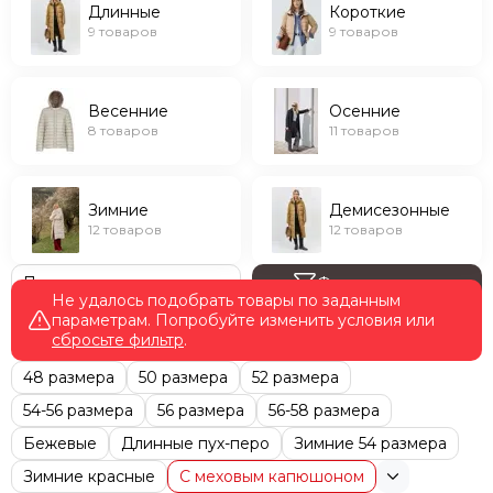
Длинные
Короткие
9 товаров
9 товаров
Весенние
Осенние
8 товаров
11 товаров
Зимние
Демисезонные
12 товаров
12 товаров
Фильтр товаров
Не удалось подобрать товары по заданным
параметрам. Попробуйте изменить условия или
сбросьте фильтр
.
48 размера
50 размера
52 размера
54-56 размера
56 размера
56-58 размера
Бежевые
Длинные пух-перо
Зимние 54 размера
Зимние красные
С меховым капюшоном