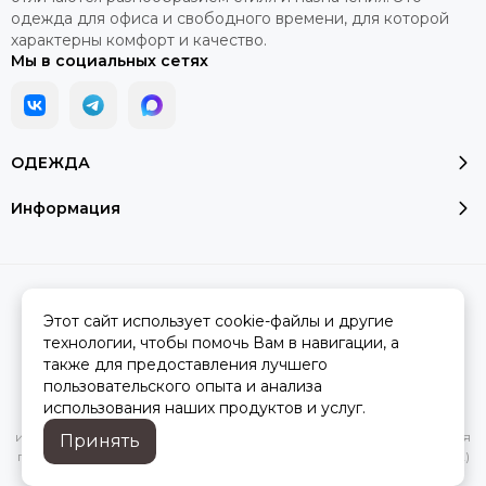
одежда для офиса и свободного времени, для которой
характерны комфорт и качество.
Мы в социальных сетях
ОДЕЖДА
Информация
2026 © Модалюкс.
Карта сайта
Сделано в
MOSK.STUDIO
для платформы
InSales
Этот сайт использует cookie-файлы и другие
технологии, чтобы помочь Вам в навигации, а
также для предоставления лучшего
пользовательского опыта и анализа
Вся представленная на сайте информация, касающаяся
использования наших продуктов и услуг.
характеристик, стоимости товаров и услуг, носит
информационный характер и ни при каких условиях не является
Принять
публичной офертой, определяемой положениями Статьи 437(2)
Гражданского кодекса РФ.