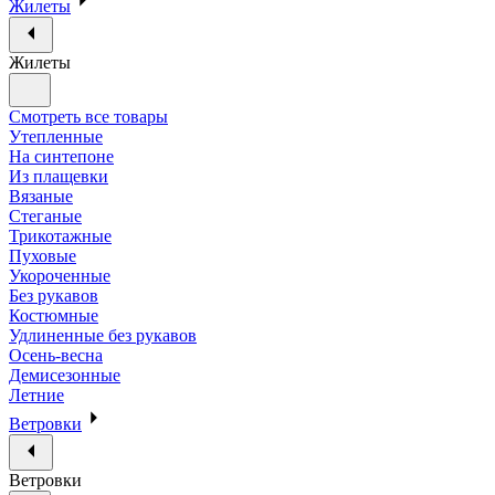
Жилеты
Жилеты
Смотреть все товары
Утепленные
На синтепоне
Из плащевки
Вязаные
Стеганые
Трикотажные
Пуховые
Укороченные
Без рукавов
Костюмные
Удлиненные без рукавов
Осень-весна
Демисезонные
Летние
Ветровки
Ветровки