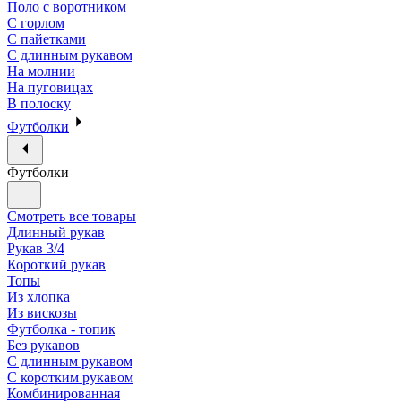
Поло с воротником
С горлом
С пайетками
С длинным рукавом
На молнии
На пуговицах
В полоску
Футболки
Футболки
Смотреть все товары
Длинный рукав
Рукав 3/4
Короткий рукав
Топы
Из хлопка
Из вискозы
Футболка - топик
Без рукавов
С длинным рукавом
С коротким рукавом
Комбинированная