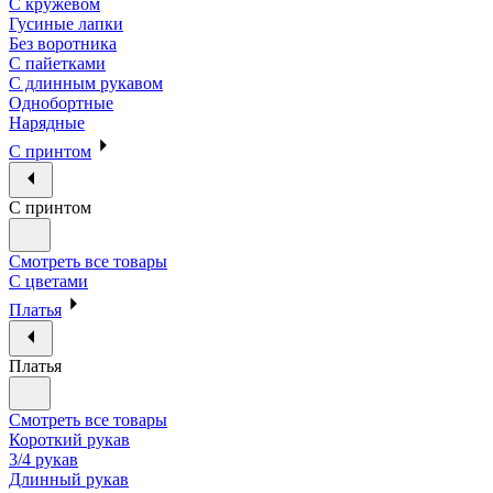
С кружевом
Гусиные лапки
Без воротника
С пайетками
С длинным рукавом
Однобортные
Нарядные
С принтом
С принтом
Смотреть все товары
С цветами
Платья
Платья
Смотреть все товары
Короткий рукав
3/4 рукав
Длинный рукав