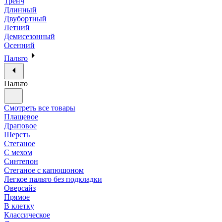
Тренч
Длинный
Двубортный
Летний
Демисезонный
Осенний
Пальто
Пальто
Смотреть все товары
Плащевое
Драповое
Шерсть
Стеганое
С мехом
Синтепон
Стеганое с капюшоном
Легкое пальто без подкладки
Оверсайз
Прямое
В клетку
Классическое