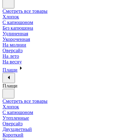
Смотреть все товары
Хлопок
С капюшоном
Без капюшона
Удлиненная
Укороченная
На молнии
Оверсайз
На лето
На весну
Плащи
Плащи
Смотреть все товары
Хлопок
С капюшоном
Утепленные
Оверсайз
Двухцветный
Короткий