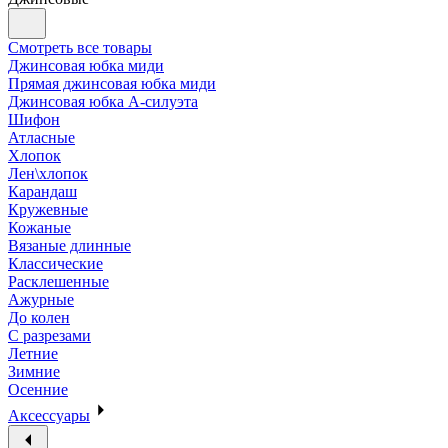
Смотреть все товары
Джинсовая юбка миди
Прямая джинсовая юбка миди
Джинсовая юбка А-силуэта
Шифон
Атласные
Хлопок
Лен\хлопок
Карандаш
Кружевные
Кожаные
Вязаные длинные
Классические
Расклешенные
Ажурные
До колен
С разрезами
Летние
Зимние
Осенние
Аксессуары