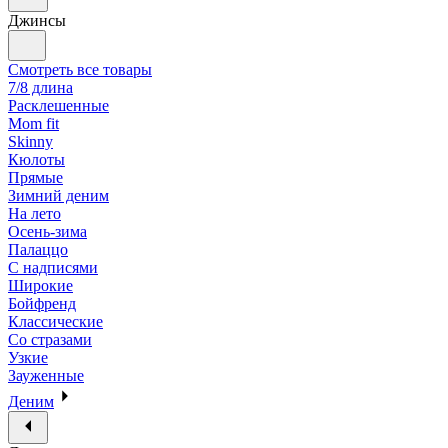
Джинсы
Смотреть все товары
7/8 длина
Расклешенные
Mom fit
Skinny
Кюлоты
Прямые
Зимний деним
На лето
Осень-зима
Палаццо
С надписями
Широкие
Бойфренд
Классические
Со стразами
Узкие
Зауженные
Деним