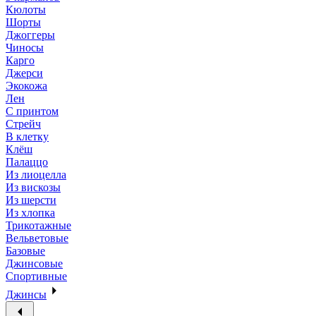
Кюлоты
Шорты
Джоггеры
Чиносы
Карго
Джерси
Экокожа
Лен
С принтом
Стрейч
В клетку
Клёш
Палаццо
Из лиоцелла
Из вискозы
Из шерсти
Из хлопка
Трикотажные
Вельветовые
Базовые
Джинсовые
Спортивные
Джинсы