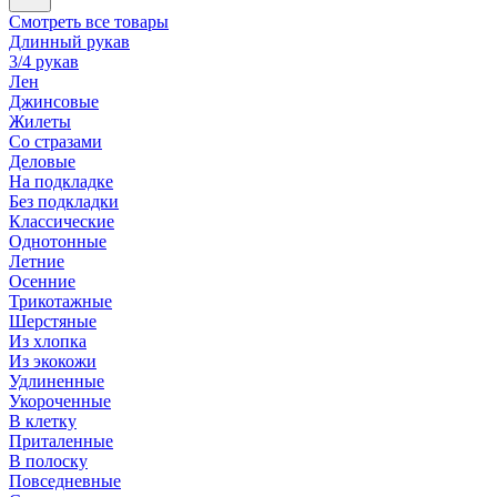
Смотреть все товары
Длинный рукав
3/4 рукав
Лен
Джинсовые
Жилеты
Со стразами
Деловые
На подкладке
Без подкладки
Классические
Однотонные
Летние
Осенние
Трикотажные
Шерстяные
Из хлопка
Из экокожи
Удлиненные
Укороченные
В клетку
Приталенные
В полоску
Повседневные