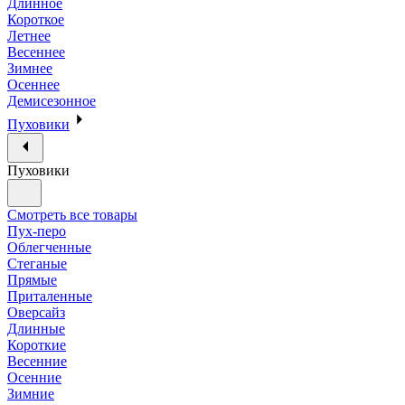
Длинное
Короткое
Летнее
Весеннее
Зимнее
Осеннее
Демисезонное
Пуховики
Пуховики
Смотреть все товары
Пух-перо
Облегченные
Стеганые
Прямые
Приталенные
Оверсайз
Длинные
Короткие
Весенние
Осенние
Зимние