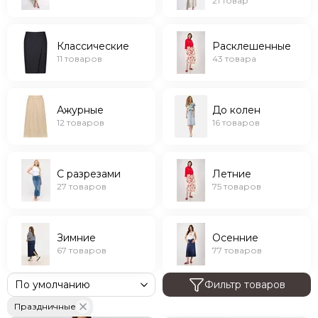
21 товар
Классические
Расклешенные
11 товаров
43 товара
Ажурные
До колен
12 товаров
16 товаров
С разрезами
Летние
27 товаров
75 товаров
Зимние
Осенние
67 товаров
77 товаров
Фильтр товаров
Праздничные