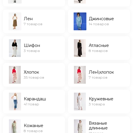
Вязаные длинные
Классические
Лен
Джинсовые
Расклешенные
7 товаров
14 товаров
Ажурные
До колен
С разрезами
Шифон
Атласные
Летние
3 товара
8 товаров
Зимние
Осенние
Хлопок
Лен\хлопок
35 товаров
7 товаров
Карандаш
Кружевные
41 товар
3 товара
Вязаные
Кожаные
длинные
8 товаров