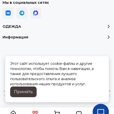
Мы в социальных сетях
ОДЕЖДА
Информация
2026 © Модалюкс.
Карта сайта
Сделано в
MOSK.STUDIO
для платформы
InSales
Этот сайт использует cookie-файлы и другие
технологии, чтобы помочь Вам в навигации, а
также для предоставления лучшего
пользовательского опыта и анализа
Вся представленная на сайте информация, касающаяся
использования наших продуктов и услуг.
характеристик, стоимости товаров и услуг, носит
информационный характер и ни при каких условиях не является
Принять
публичной офертой, определяемой положениями Статьи 437(2)
Гражданского кодекса РФ.