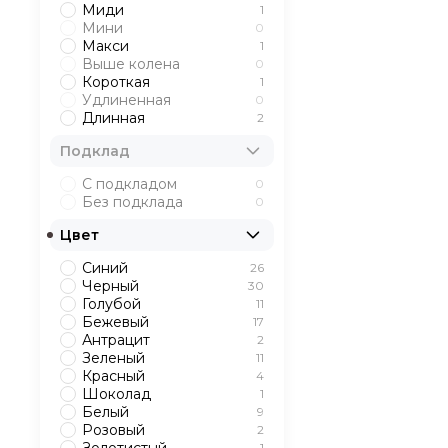
Миди
1
Мини
0
Макси
1
Выше колена
0
Короткая
1
Удлиненная
0
Длинная
2
Подклад
С подкладом
0
Без подклада
0
Цвет
Синий
26
Черный
30
Голубой
11
Бежевый
17
Антрацит
2
Зеленый
11
Красный
4
Шоколад
1
Белый
9
Розовый
2
1