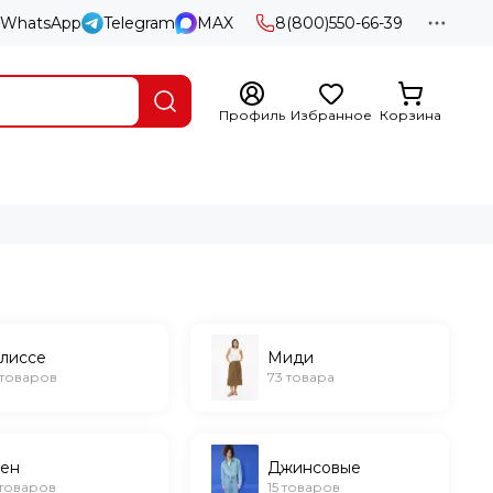
WhatsApp
Telegram
MAX
8(800)550-66-39
Профиль
Избранное
Корзина
лиссе
Миди
1 товаров
73 товара
ен
Джинсовые
 товаров
15 товаров