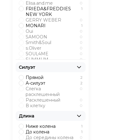
Elisa.and.me
0
FRIEDA&FREDDIES
1
NEW YORK
GERRY WEBER
0
MONARI
1
Oui
0
SAMOON
0
Smith&Soul
0
s.Oliver
0
SOUL4ME
0
SUMMUM
0
TAIFUN
0
Силуэт
THE FASHION
0
PEOPLE
Прямой
2
UNQ
2
А-силуэт
2
Слегка
0
расклешенный
Расклешенный
0
В клетку
0
Длина
Ниже колена
1
До колена
1
До середины колена
0