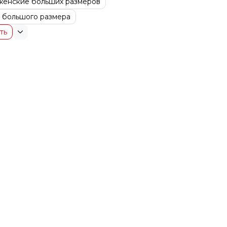
енские больших размеров
 большого размера
ть