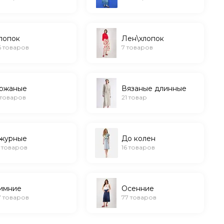
лопок
Лен\хлопок
6 товаров
7 товаров
ожаные
Вязаные длинные
 товаров
21 товар
журные
До колен
2 товаров
16 товаров
имние
Осенние
7 товаров
77 товаров