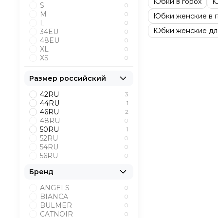
Юбки в горох
Ю
S
0
M
0
Юбки женские в 
L
0
Юбки женские дл
34EU
0
48EU
0
XL
0
XS
0
Размер российский
42RU
3
44RU
1
46RU
2
48RU
0
50RU
1
52RU
0
54RU
0
56RU
0
Бренд
ANGELS
0
BIANCA
0
BULMER
0
CATNOIR
0