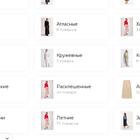
Атласные
Х
8 товаров
3
ш
Кружевные
К
3 товара
8
ские
Расклешенные
А
44 товара
1
ми
Летние
З
77 товаров
6