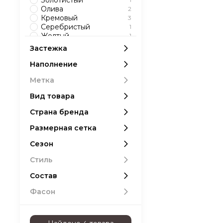
Золотистый
Олива
2
Кремовый
3
Серебристый
1
Желтый
1
Хаки
4
Застежка
Серый
6
кэмел
2
Наполнение
мокка
1
Метка
фиолетовый
2
коричневый
3
Вид товара
пинк
2
мокко
2
Страна бренда
Темно-синий
2
кофе
2
Размерная сетка
Молочный
1
Сезон
Стиль
Состав
Фасон