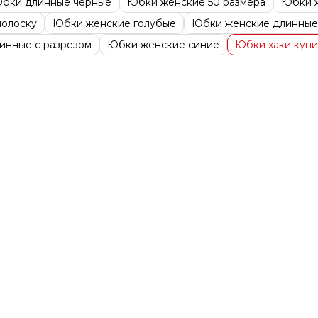
бки длинные черные
Юбки женские 50 размера
Юбки ж
полоску
Юбки женские голубые
Юбки женские длинные
инные с разрезом
Юбки женские синие
Юбки хаки купи