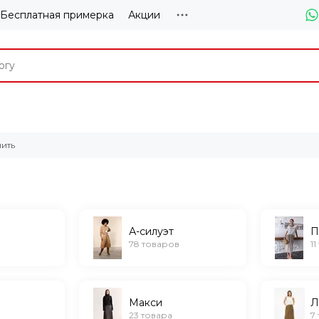
Бесплатная примерка
Акции
ить
А-силуэт
П
78 товаров
1
Макси
Л
23 товара
7