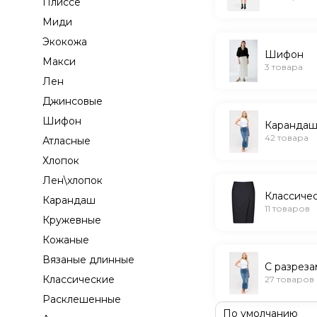
Плиссе
Миди
Экокожа
Шифон
Макси
3 товара
Лен
Джинсовые
Шифон
Каранда
42 товара
Атласные
Хлопок
Лен\хлопок
Классиче
Карандаш
11 товаров
Кружевные
Кожаные
Вязаные длинные
С разреза
Классические
27 товаров
Расклешенные