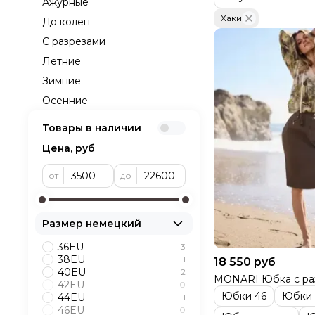
Ажурные
Хаки
До колен
С разрезами
Летние
Зимние
Осенние
Товары в наличии
Цена, руб
от
до
Размер немецкий
36EU
3
38EU
1
18 550 руб
40EU
2
MONARI Юбка с ра
42EU
0
Юбки 46
Юбки
44EU
1
46EU
0